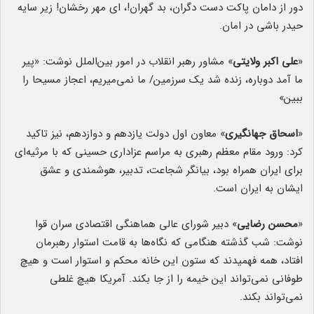
دور از دامان پاکت دست دگران، بد گهران!، ای مهر رخشان! زیر سایه
حیدر باشی در امان.
«
علی اکبر ولایتی
» مشاور رهبر انقلاب در امور بین‌الملل نوشت: «پیر
ما آمد دوباره، زنده شد یک سرزمین/ ما نمی‌میریم، اعجاز مسیحا را
ببین»
«
اسحاق جهانگیری
» معاون اول دولت یازدهم و دوازدهم، نیز تاکید
کرد: ورود مقام معظم رهبری به مراسم عزاداری حسینی که با مرثیه‌ای
برای ایران همراه بود، بیانگر شجاعت، تدبیر، هوشمندی و عشق
ایشان به ایران است.
«
محسن رضایی
» دبیر شورای عالی هماهنگی اقتصادی سران قوا
نوشت: شب گذشته هنگامی که نگاه‌ها به قامت استوار رهبرمان
افتاد، همه فهمیدند که ستون این خانه محکم و استوار است و هیچ
طوفانی نمی‌تواند این خیمه را از جا بکند. آمریکا هیچ غلطی
نمی‌تواند بکند.