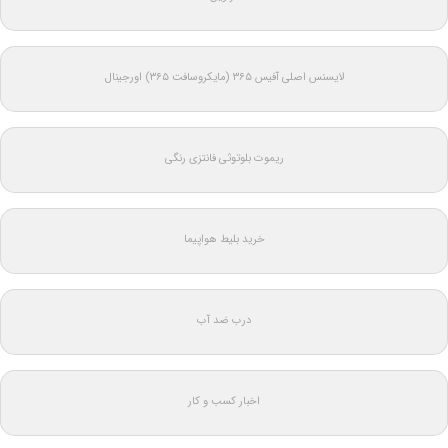
لایسنس اصلی آفیس ۳۶۵ (مایکروسافت ۳۶۵) اورجینال
ریموت بلوتوثی فانتزی رنگی
خرید بلیط هواپیما
درب ضد آب
اخبار کسب و کار