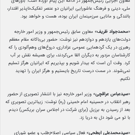
معاون اجرایی رئیس‌جمهور در ادامه این پیام آورده است: باورهای
ملی، دینی و فرهنگ عاشورایی ایرانیان دو عنصر تفکیک‌ناپذیر اقتدار،
بالندگی و مانایی سرزمینمان ایران بوده، هست و خواهد بود.
«
محمدجواد ظریف
» معاون سابق رئیس‌جمهور و وزیر امور خارجه
دولت‌های یازدهم و دوازدهم نیز نوشت: حضور بی‌باکانه مقام معظم
رهبری در یک گردهمایی عمومی عزاداری، دروغ‌های وهم‌آلودی را که
کارشناسان مزدور به دیگران القا می‌کردند، برای همیشه نقش بر آب
کرد. وقت آن است که بیدار شویم و بپذیریم که ایرانیان هرگز تسلیم
نمی‌شوند. در سمت درست تاریخ بایستیم و هرگز ایران را تهدید
نکنیم.
«
سیدعباس عراقچی
» وزیر امور خارجه نیز با انتشار تصویری از حضور
رهبر انقلاب در حسینیه امام خمینی (ره) نوشت: زیباترین تصویری که
بعد از رسیدن به برزیل (برای شرکت در اجلاس سران بریکس) دیدم.
با تو می شود دل به دریا زد.
«
سیدمحمدعلی ابطحی
» فعال سیاسی اصلاح‌طلب و عضو شورای