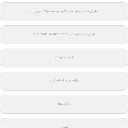
مایکروسافت پرشیا: خرید لایسنس محصولات اورجینال
مایکروسافت لایسنس: MicrosoftLicense.com
فروش بلبرینگ
برنامه ریزی اسباب کشی
داروی بلغم
تراوین