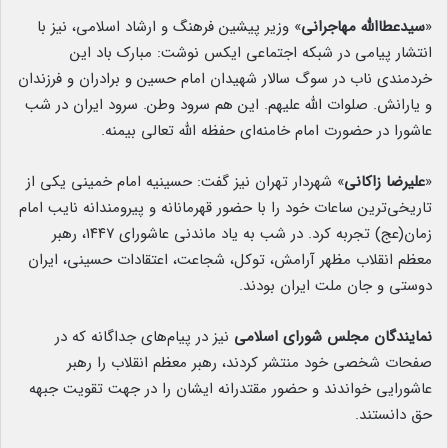
«
سیدعطاالله مهاجرانی
» وزیر پیشین فرهنگ و ارشاد اسلامی، نیز با
انتشار پیامی در شبکه اجتماعی ایکس نوشت: مبارک باد این
خردمندی ناب در سوگ سالار شهیدان امام حسین و برادران و فرزندان
و یارانش. صلوات الله علیهم. این هم سرود وطن. سرود ایران در شب
عاشورا در حضورت امام خامنه‌ای حفظه الله تعالی بیمنه.
«
علیرضا زاکانی
» شهردار تهران نیز گفت: حسینیه امام خمینی یکی از
تاریخی‌ترین ساعات خود را با حضور قهرمانانه و پیرومندانه نایب امام
زمان(عج) تجربه کرد. در شب به یاد ماندنی عاشورای ۱۴۴۷، رهبر
معظم انقلاب مظهر آرامش، توکل، شجاعت، اعتقادات حسینی، ایران
دوستی و جان ملت ایران بودند.
نمایندگان مجلس شورای اسلامی
نیز در پیام‌های جداگانه که در
صفحات شخصی خود منتشر کردند، رهبر معظم انقلاب را رهبر
عاشورایی خواندند و حضور مقتدرانه ایشان را در جهت تقویت جبهه
حق دانستند.