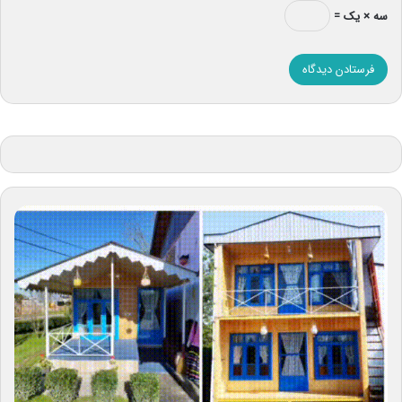
سه × یک =