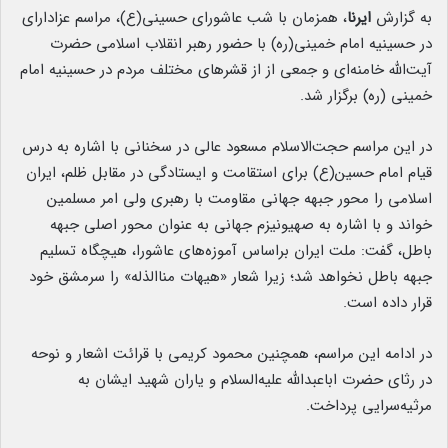
به گزارش
ایرنا
، همزمان با شب عاشورای حسینی(ع)، مراسم عزادارای
در حسینیه امام خمینی(ره) با حضور رهبر انقلاب اسلامی حضرت
آیت‌الله خامنه‌ای و جمعی از از قشرهای مختلف مردم در حسینیه امام
خمینی (ره) برگزار شد.
در این مراسم حجت‌الاسلام مسعود عالی در سخنانی با اشاره به درس
قیام امام حسین(ع) برای استقامت و ایستادگی در مقابل ظلم، ایران
اسلامی را محور جبهه جهانی مقاومت با رهبری ولی امر مسلمین
خواند و با اشاره به صهیونیزم جهانی به عنوان محور اصلی جبهه
باطل، گفت: ملت ایران براساس آموزه‌های عاشورا، هیچگاه تسلیم
جبهه باطل نخواهد شد؛ زیرا شعار «هیهات مناالذله» را سرمشق خود
قرار داده است.
در ادامه این مراسم، همچنین محمود کریمی با قرائت اشعار و نوحه‌
در رثای حضرت اباعبدالله علیه‌السلام و یاران شهید ایشان به
مرثیه‌سرایی پرداخت.