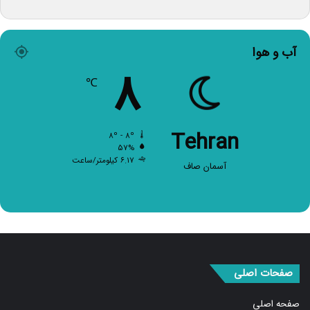
آب و هوا
۸
℃
Tehran
۸º - ۸º
۵۷%
۶.۱۷ کیلومتر/ساعت
آسمان صاف
صفحات اصلی
صفحه اصلی
اخبار برگزیده