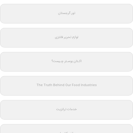
تور گرجستان
لوازم تحریر فانتزی
اکـتان بوسـتر چـیست؟
The Truth Behind Our Food Industries
خدمات ترانزیت