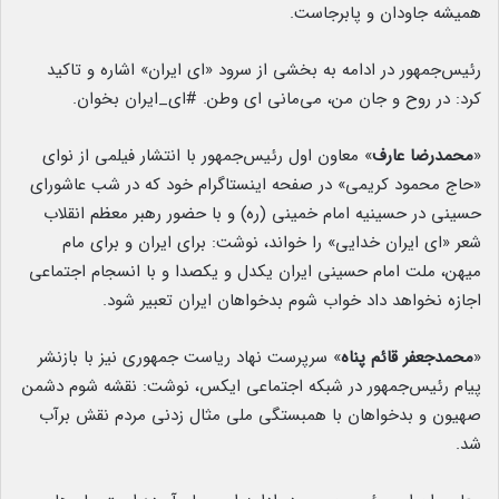
همیشه جاودان و پابرجاست.
رئیس‌جمهور در ادامه به بخشی از سرود «ای ایران» اشاره و تاکید
کرد: در روح و جان من، می‌مانی ای وطن. ‎#ای_ایران بخوان.
«
محمدرضا عارف
» معاون اول رئیس‌جمهور با انتشار فیلمی از نوای
«حاج محمود کریمی» در صفحه اینستاگرام خود که در شب عاشورای
حسینی در حسینیه امام خمینی (ره) و با حضور رهبر معظم انقلاب
شعر «ای ایران خدایی» را خواند، نوشت: برای ایران و برای مام
میهن، ملت امام حسینی ایران یکدل و یکصدا و با انسجام اجتماعی
اجازه نخواهد داد خواب شوم بدخواهان ایران تعبیر شود.
«
محمدجعفر قائم پناه
» سرپرست نهاد ریاست جمهوری نیز با بازنشر
پیام رئیس‌جمهور در شبکه اجتماعی ایکس، نوشت: نقشه شوم دشمن
صهیون و بدخواهان با همبستگی ملی مثال زدنی مردم نقش برآب
شد.