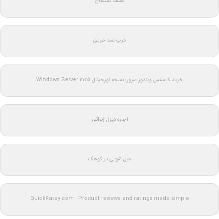
سقف کشسان
درب ضد حریق
خرید لایسنس ویندوز سرور: نسخه اورجینال Windows Server 2025
اجاره دیزل ژنراتور
مبل شویی در کوهک
QuickRatey.com : Product reviews and ratings made simple