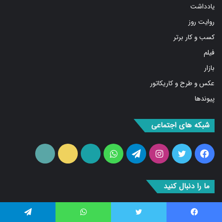
روایت روز
کسب و کار برتر
فیلم
بازار
عکس و طرح و کاریکاتور
پیوندها
شبکه های اجتماعی
فیس
توییتر
اینستاگرام
تلگرام
واتس
آپارات
ایتا
RSS
بوک
آپ
ما را دنبال کنید
۰
فیس بوک
توییتر
واتس آپ
تلگرام