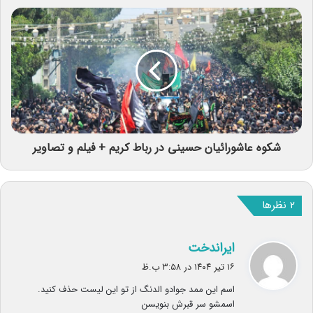
شکوه عاشورائیان حسینی در رباط کریم + فیلم و تصاویر
‫۲ نظرها
گ
ایراندخت
ف
۱۶ تیر ۱۴۰۴ در ۳:۵۸ ب.ظ
ت
اسم این ممد جوادو الدنگ از تو این لیست حذف کنید.
:
اسمشو سر قبرش بنویسن