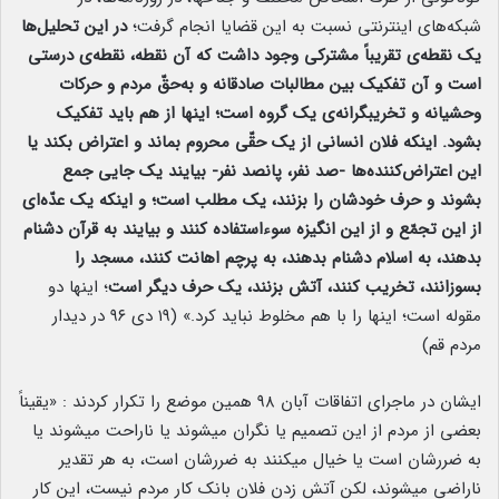
شبکه‌های اینترنتی نسبت به این قضایا انجام گرفت؛
در این تحلیل‌ها
یک نقطه‌ی تقریباً مشترکی وجود داشت که آن نقطه، نقطه‌ی درستی
است و آن تفکیک بین مطالبات صادقانه و به‌حقّ مردم و حرکات
وحشیانه و تخریبگرانه‌ی یک گروه است؛ اینها از هم باید تفکیک
بشود. اینکه فلان انسانی از یک حقّی محروم بماند و اعتراض بکند یا
این اعتراض‌کننده‌ها -صد نفر، پانصد نفر- بیایند یک جایی جمع
بشوند و حرف خودشان را بزنند، یک مطلب است؛ و اینکه یک عدّه‌ای
از این تجمّع و از این انگیزه سوءاستفاده کنند و بیایند به قرآن دشنام
بدهند، به اسلام دشنام بدهند، به پرچم اهانت کنند، مسجد را
بسوزانند، تخریب کنند، آتش بزنند، یک حرف دیگر است
؛ اینها دو
مقوله است؛ اینها را با هم مخلوط نباید کرد.» (۱۹ دی ۹۶ در دیدار
مردم قم)
ایشان در ماجرای اتفاقات آبان ۹۸ همین موضع را تکرار کردند : «یقیناً
بعضی از مردم از این تصمیم یا نگران میشوند یا ناراحت میشوند یا
به ضررشان است یا خیال میکنند به ضررشان است، به هر تقدیر
ناراضی میشوند، لکن آتش زدن فلان بانک کار مردم نیست، این کار