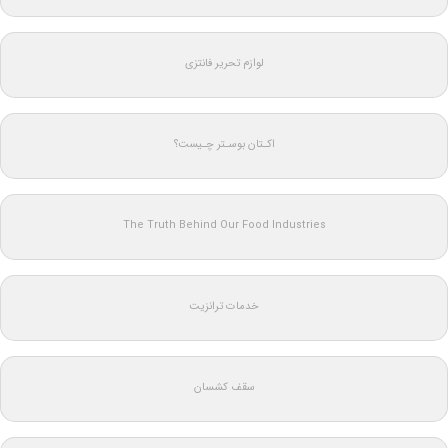
لوازم تحریر فانتزی
اکـتان بوسـتر چـیست؟
The Truth Behind Our Food Industries
خدمات ترانزیت
سقف کشسان