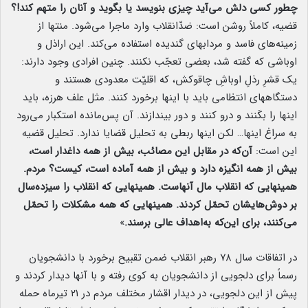
چطور کسی دلش می‌آید چیزی بنویسد یا بگوید و آنان را متهم کند!؟
قضیه، کاملاً روشن است: ضدّانقلاب وارد ماجرا می‌شود. منتها از
زمینه‌های فاسد و مردابهای گندیده استفاده می‌کند. این اراذل و
اوباشی که گفته شد، بعضی تعجّب نکنند. چنین افرادی وجود دارند:
یک قشرِ رذلِ اوباشِ چاقوکش، که اقلیّت معدودی هستند و
دستگاههای انتظامی باید با اینها برخورد کنند. مثل علف هرزه، باید
اینها را بکَنند و درو کنند و دور بیندازند. آن پس‌مانده استکبار می‌رود
به سراغ اینها… لکن اینها ربطی به تحلیل قضایا ندارد. تحلیل قضیه
این است:
آن‌که در مقابل این مصائب، بیش از همه داغدار است،
بیش از همه انگیزه دارد و بیش از همه آماده است، کیست؟ مردم.
همینهایی که انقلاب مال آنهاست. همینهایی که انقلاب را سیزده‌سال
بر دوش‌هایشان تحمّل کردند. همینهایی که همه مشکلات را تحمّل
می‌کنند، برای این‌که به‌اهداف عالی برسند.
»
در اتفاقات سال ۷۸ رهبر انقلاب ضمن تقبیح برخورد با دانشجویان
رسماً برای دلجویی از دانشجویان به کوی رفته و با آنها دیدار کردند و
پیش از این دلجویی، در دیدار اقشار مختلف مردم در ۲۱ تیرماه حمله