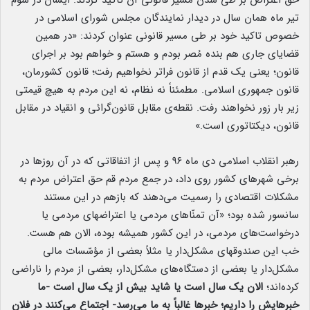
حق اعتراض بر طی شدن مسیر قانونی آن تاکید کردند. ایشان در سوم
تیر ماه همان سال در دیدار نمایندگان مجلس شورای اسلامی در
خصوص تاکید خود بر طی مسیر قانونی عنوان کردند: «در همین
قضایای جاری هم بنده مُصر بودم و هستم و خواهم بود بر اجرای
قانون؛ یعنی یک قدم از قانون فراتر نخواهیم رفت؛ قانون کشورمان،
قانون جمهوری اسلامی. مطمئناً نه نظام، نه این مردم به هیچ قیمتی
زیر بار زور نخواهند رفت. نقطه‌ی مقابل قانون‌گرائی و انقیاد در مقابل
قانون، دیکتاتوری است.»
رهبر انقلاب اسلامی دی ماه ۹۶ و پس از اتفاقاتی که در آن روزها در
برخی شهرهای کشور روی داد، در جمع مردم قم حق اعتراض مردم به
مشکلات اقتصادی را رسمیت می‌دهند که بازهم در این مستند
سانسور شده بود؛ «آن تمنّاهای مردمی یا اعتراضهای مردمی یا
درخواست‌های مردمی، در این کشور همیشه بوده، الان هم هست.
خب این صندوقهای مشکل‌دار یا مثلاً بعضی از مؤسّسات مالی
مشکل‌دار یا بعضی از دستگاه‌های مشکل‌دار، بعضی از مردم را ناراضی
کرده‌اند؛
الان یک سال است یا شاید بیش از یک سال است -ما
خبرهایش را داریم؛ خبرها غالباً به ما می‌رسد- اجتماع می‌کنند در فلان