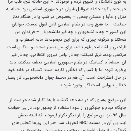
به کوی دانشگاه را تقبیح کرده و فرمودند: « این حادثه تلخ، قلب مرا
جریحه‌دار کرد؛ حادثه غیرقابل قبولی در جمهوری اسلامی بود. حمله به
منزل و مأوا و مسکنِ جمعی – بخصوص در شب یا در هنگام نماز
جماعت – به هیچ وجه در نظام اسلامی قابل قبول نیست. جوانان
این کشور – چه دانشجویان و چه غیر دانشجویان – فرزندان من
هستند و هرگونه چیزی که برای این مجموعه‌ها مایه اضطراب و
ناراحتی و اشتباه در فهم باشد، برای من بسیار سخت و سنگین است.
هرکسی بوده، فرق نمیکند؛ چه در لباس نیروی انتظامی، چه در غیر
آن. مسلماً با کسانیکه در نظام جمهوری اسلامی تخلّف میکنند، باید
برخورد شود؛ اما با کسی که تخلّفی نکرده است؛ کسیکه در خانه خود
در حال استراحت است، آن هم در محیط جوان دانشجویی، کار بسیار
خطا و ناروایی است اگر برخورد شود.»
این موضع رهبری که در سه دهه گذشته بارها تکرار شده حراست از
جایگاه مردم و جلوگیری از سوء استفاده از جمهور بود. در پی حوادث
سال 96 نیز این موضع را بار دیگر تکرار فرمودند که البته بخش
ابتدایی آن در مستند BBC تحریف شد: «در این روزها تحلیل‌های
گوناگونی از طرف اشخاص مختلف و جناحها، در روزنامه‌ها، در