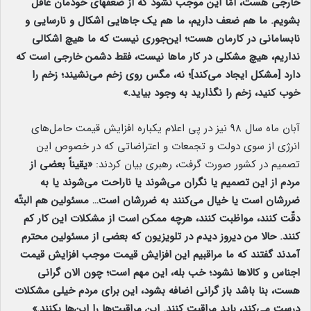
خارجی هست، امّا این موجب نشود که از ضعفهای خودمان غافل
بشویم. ما هم ضعف داریم، ما هم یک جاهایی اشکال و نارسایی و
نابسامانی در کارمان هست؛ این‌جوری نیست که ما هیچ اشکالی
نداریم، هیچ مشکلی در کار ماها نیست، فقط دشمن خارجی است که
دارد [مشکل ایجاد می‌کند]؛ نه، مگس روی زخم می‌نشیند؛ زخم را
خوب کنید، زخم را نگذارید به وجود بیاید.»
آبان ماه سال ۹۸ نیز در پی اعلام یکباره افزایش قیمت حامل‌های
انرژی از سوی دولت و تجمعات و اعتراضاتی که در خصوص این
تصمیم در کشور صورت گرفت، رهبری بیان کردند:
«یقیناً بعضی از
مردم از این تصمیم یا نگران می‌شوند یا ناراحت می‌شوند یا به
ضررشان است یا خیال می‌کنند به ضررشان است… مسئولین هم البتّه
دقّت کنند، مواظبت کنند، هرچه ممکن است از مشکلات این کار کم
کنند. حالا من دیروز دیدم در تلویزیون که بعضی از مسئولین محترم
آمدند گفتند که ما مراقبیم این افزایش قیمت موجب افزایش قیمت
اجناس و کالاها نشود؛ خب بله، این مهم است؛ چون الان گرانی
هست، بنا باشد باز گرانی اضافه بشود، این برای مردم خیلی مشکلات
درست می‌کند، باید مراقبت کنند. این مراقبت‌ها را این‌ها بکنند.»