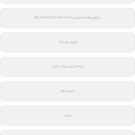
مایکروسافت لایسنس: MicrosoftLicense.com
فروش بلبرینگ
برنامه ریزی اسباب کشی
داروی بلغم
تراوین