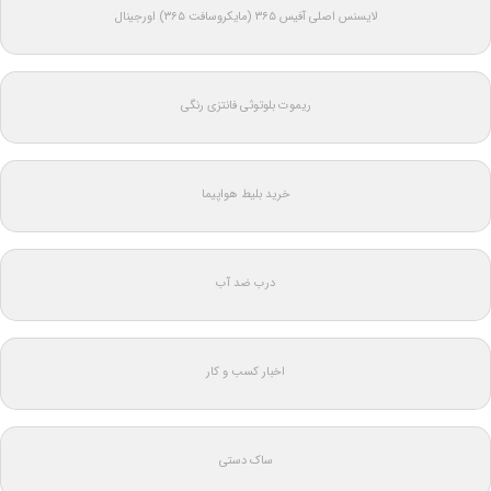
لایسنس اصلی آفیس ۳۶۵ (مایکروسافت ۳۶۵) اورجینال
ریموت بلوتوثی فانتزی رنگی
خرید بلیط هواپیما
درب ضد آب
اخبار کسب و کار
ساک دستی