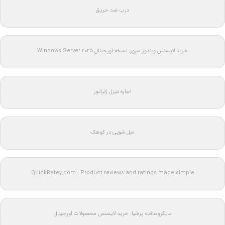
درب ضد حریق
خرید لایسنس ویندوز سرور: نسخه اورجینال Windows Server 2025
اجاره دیزل ژنراتور
مبل شویی در کوهک
QuickRatey.com : Product reviews and ratings made simple
مایکروسافت پرشیا: خرید لایسنس محصولات اورجینال