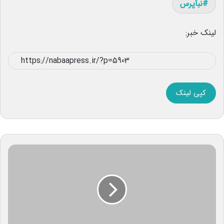
نبأپرس
لینک خبر:
کپی لینک