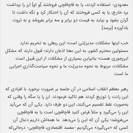
معدودی- استفاده کردند، یا به قاچاقچی فروختند [و او] ارز را برداشت
برد خارج، یا به کسی فروختند که آن را احتکار کرد و نگه داشت تا
گران بشود و بیاید به قیمت دو برابر و سه برابر بفروشد و به ثروت
بادآورده [برسد].
خب اینها مشکلات مدیریّتی است؛ این ربطی به تحریم ندارد.
مسئولین محترم کشور، به این معنا اذعان دارند؛ قبول دارند که مشکلِ
این‌جوری هست؛ بنابراین بسیاری از مشکلات از این قبیل است.
مشکلات، مربوط به نحوه مدیریّت ما و نحوه سیاست‌گذاریِ اجرایی
ما است.
رهبر معظم انقلاب اسلامی در آن جلسه بر ضرورت برخورد با افرادی که
این رانت را توزیع کردند هم تاکید فرمودند: ارز را یا سکّه را وقتی که
به‌صورت غلط تقسیم می‌کنند، این دو طرف دارد: یکی آن که می‌آید
این را می‌گیرد و مثلاً فرض کنید قاچاقچی است یا به قاچاقچی
می‌فروشد؛ یکی آن که این را می‌دهد. ما همه‌اش داریم دنبال آن
کسی که «می‌گیرد» می‌گردیم -مفسد اقتصادی، قاچاقچی- درحالی‌که