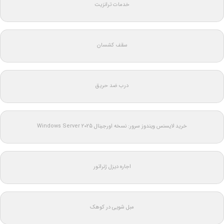
خدمات ترانزیت
سقف کشسان
درب ضد حریق
خرید لایسنس ویندوز سرور: نسخه اورجینال Windows Server 2025
اجاره دیزل ژنراتور
مبل شویی در کوهک