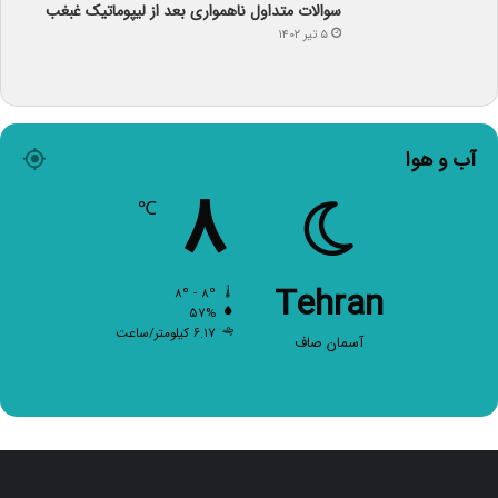
۵ تیر ۱۴۰۲
آب و هوا
۸
℃
Tehran
۸º - ۸º
۵۷%
۶.۱۷ کیلومتر/ساعت
آسمان صاف
صفحات اصلی