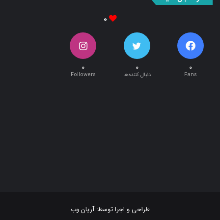
۰
۰
۰
۰
Fans
دنبال کننده‌ها
Followers
طراحی و اجرا توسط:
آریان وب
تمام حقوق این سایت متعلق به پایگاه خبری تحلیلی « نبأپرس » می باشد .