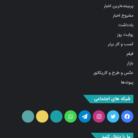
مشروح اخبار
یادداشت
روایت روز
کسب و کار برتر
فیلم
بازار
عکس و طرح و کاریکاتور
پیوندها
شبکه های اجتماعی
فیس
توییتر
اینستاگرام
تلگرام
واتس
آپارات
ایتا
RSS
بوک
آپ
ما را دنبال کنید