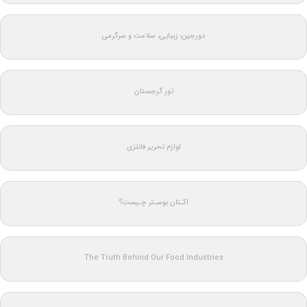
دورجین؛ زیبایی، سلامت و سرگرمی
تور گرجستان
لوازم تحریر فانتزی
اکـتان بوسـتر چـیست؟
The Truth Behind Our Food Industries