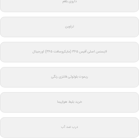
داروی بلغم
تراوین
لایسنس اصلی آفیس ۳۶۵ (مایکروسافت ۳۶۵) اورجینال
ریموت بلوتوثی فانتزی رنگی
خرید بلیط هواپیما
درب ضد آب