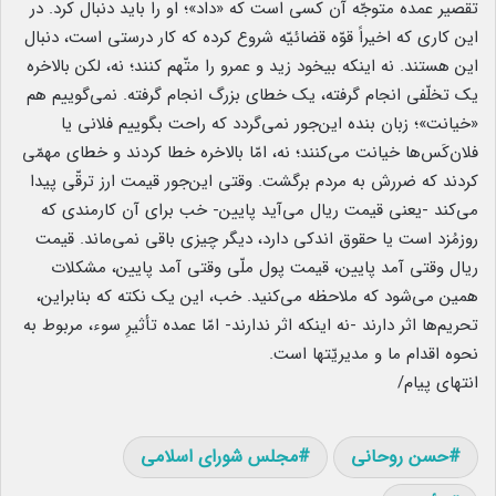
تقصیر عمده متوجّه آن کسی است که «داد»؛ او را باید دنبال کرد. در
این کاری که اخیراً قوّه قضائیّه شروع کرده که کار درستی است، دنبال
این هستند. نه اینکه بیخود زید و عمرو را متّهم کنند؛ نه، لکن بالاخره
یک تخلّفی انجام گرفته، یک خطای بزرگ انجام گرفته. نمی‌گوییم هم
«خیانت»؛ زبان بنده این‌جور نمی‌گردد که راحت بگوییم فلانی یا
فلان‌کَس‌ها خیانت می‌کنند؛ نه، امّا بالاخره خطا کردند و خطای مهمّی
کردند که ضررش به مردم برگشت. وقتی این‌جور قیمت ارز ترقّی پیدا
می‌کند -یعنی قیمت ریال می‌آید پایین- خب برای آن کارمندی که
روزمُزد است یا حقوق اندکی دارد، دیگر چیزی باقی نمی‌ماند. قیمت
ریال وقتی آمد پایین، قیمت پول ملّی وقتی آمد پایین، مشکلات
همین می‌شود که ملاحظه می‌کنید. خب، این یک نکته که بنابراین،
تحریم‌ها اثر دارند -نه اینکه اثر ندارند- امّا عمده تأثیرِ سوء، مربوط به
نحوه اقدام ما و مدیریّتها است.
انتهای پیام/
حسن روحانی
مجلس شورای اسلامی