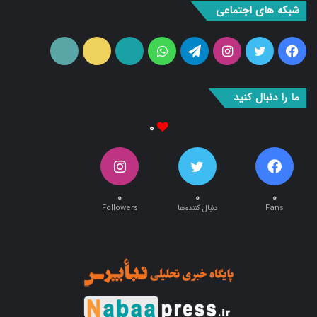
شبکه های اجتماعی
فیس
توییتر
اینستاگرام
تلگرام
واتس
آپارات
ایتا
RSS
بوک
آپ
ما را دنبال کنید
۰
۰
۰
۰
Fans
دنبال کننده‌ها
Followers