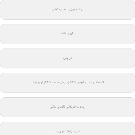
برنامه ریزی اسباب کشی
داروی بلغم
تراوین
لایسنس اصلی آفیس ۳۶۵ (مایکروسافت ۳۶۵) اورجینال
ریموت بلوتوثی فانتزی رنگی
خرید بلیط هواپیما