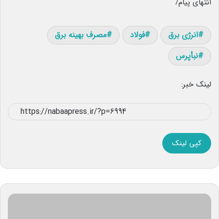
انتهای پیام/
انرژی برق
فولاد
مصرف بهینه برق
نبأپرس
لینک خبر:
کپی لینک