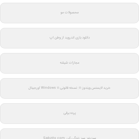
محصولات مو
دانلود بازی اندروید از وطن اپ
مجازات شیشه
خرید لایسنس ویندوز 11: نسخه قانونی Windows 11 اورجینال
پرده برقی
سبزیتو: سبز زندگی کن: Sabzito.com