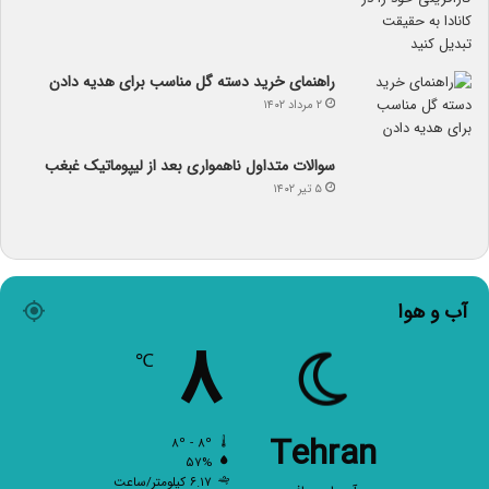
راهنمای خرید دسته گل مناسب برای هدیه دادن
۲ مرداد ۱۴۰۲
سوالات متداول ناهمواری بعد از لیپوماتیک غبغب
۵ تیر ۱۴۰۲
آب و هوا
۸
℃
Tehran
۸º - ۸º
۵۷%
۶.۱۷ کیلومتر/ساعت
آسمان صاف