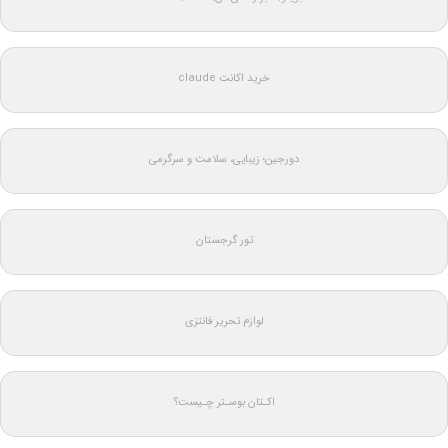
خرید اکانت claude
دورجین؛ زیبایی، سلامت و سرگرمی
تور گرجستان
لوازم تحریر فانتزی
اکـتان بوسـتر چـیست؟