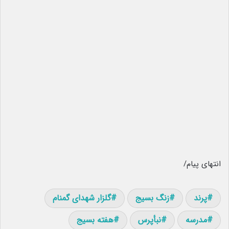
انتهای پیام/
پرند
زنگ بسیج
گلزار شهدای گمنام
مدرسه
نبأپرس
هفته بسیج