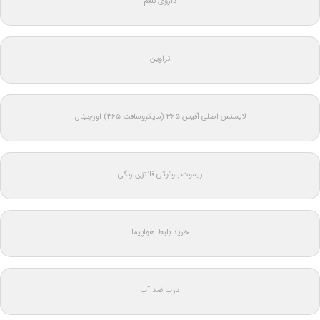
داروی بلغم
تراوین
لایسنس اصلی آفیس ۳۶۵ (مایکروسافت ۳۶۵) اورجینال
ریموت بلوتوثی فانتزی رنگی
خرید بلیط هواپیما
درب ضد آب