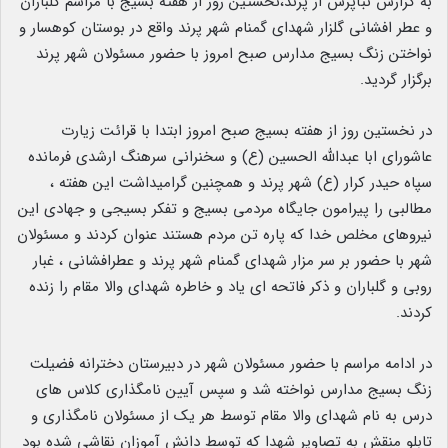
به گزارش نبأپرس از پرند،نخستین روز از هفته بسیج با مراسم گلباران
و عطر افشانی گلزار شهدای گمنام شهر پرند واقع در بوستان کوهسار و
نواختن زنگ بسیج مدارس صبح امروز با حضور مسئولان شهر پرند
برگزار گردید.
در نخستین روز از هفته بسیج صبح امروز ابتدا با قرائت زیارت
عاشورای ابا عبدالله الحسین (ع) و سخنرانی سرهنگ ارشدی فرمانده
سپاه حیدر کرار (ع) شهر پرند و همچنین گرامیداشت این هفته ،
مطالبی را پیرامون جایگاه مردمی بسیج و تفکر بسیجی و جهادی این
نیروهای مخلص خدا که پاره تن مردم هستند عنوان کردند و مسئولان
شهر با حضور بر سر مزار شهدای گمنام شهر پرند و عطرافشانی ، غبار
روبی و گلباران و ذکر فاتحه ای یاد و خاطره شهدای والا مقام را زنده
کردند.
در ادامه مراسم با حضور مسئولان شهر در دبیرستان دخترانه فضیلت
زنگ بسیج مدارس نواخته شد و سپس آیین نامگذاری کلاس های
درس به نام شهدای والا مقام توسط هر یک از مسئولان نامگذاری و
تابلو منقش به تصاویر شهدا که توسط دانش آموزان نقاشی شده بود