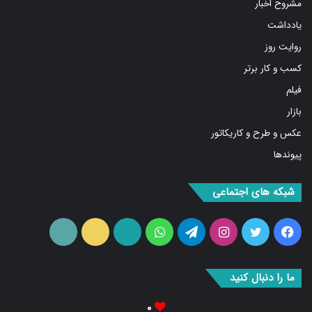
یادداشت
روایت روز
کسب و کار برتر
فیلم
بازار
عکس و طرح و کاریکاتور
پیوندها
شبکه های اجتماعی
فیس
توییتر
اینستاگرام
تلگرام
واتس
آپارات
ایتا
RSS
بوک
آپ
ما را دنبال کنید
۰