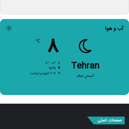
آب و هوا
۸
℃
Tehran
۸º - ۸º
۵۷%
۶.۱۷ کیلومتر/ساعت
آسمان صاف
صفحات اصلی
صفحه اصلی