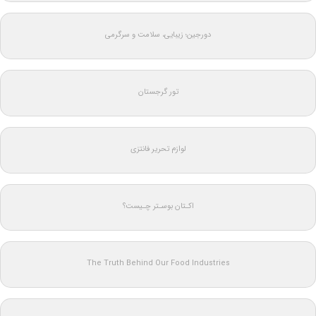
دورجین؛ زیبایی، سلامت و سرگرمی
تور گرجستان
لوازم تحریر فانتزی
اکـتان بوسـتر چـیست؟
The Truth Behind Our Food Industries