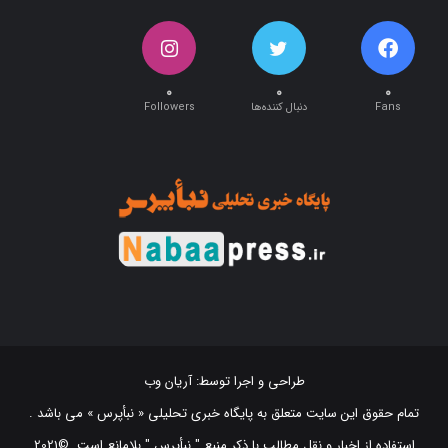
۰
۰
۰
Fans
دنبال کننده‌ها
Followers
طراحی و اجرا توسط:
آریان وب
تمام حقوق این سایت متعلق به پایگاه خبری تحلیلی « نبأپرس » می باشد .
استفاده از اخبار و نقل مطالب با ذکر منبع "‌ نبأپرس " بلامانع است. ©2021