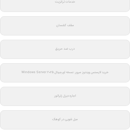
خدمات ترانزیت
سقف کشسان
درب ضد حریق
خرید لایسنس ویندوز سرور: نسخه اورجینال Windows Server 2025
اجاره دیزل ژنراتور
مبل شویی در کوهک