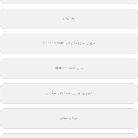
پرده برقی
سبزیتو: سبز زندگی کن: Sabzito.com
خرید اکانت claude
دورجین؛ زیبایی، سلامت و سرگرمی
تور گرجستان