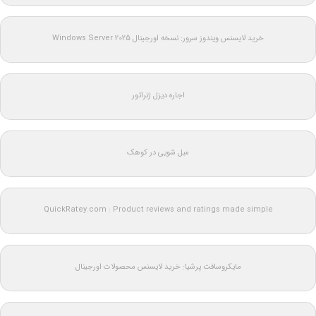
خرید لایسنس ویندوز سرور: نسخه اورجینال Windows Server 2025
اجاره دیزل ژنراتور
مبل شویی در کوهک
QuickRatey.com : Product reviews and ratings made simple
مایکروسافت پرشیا: خرید لایسنس محصولات اورجینال