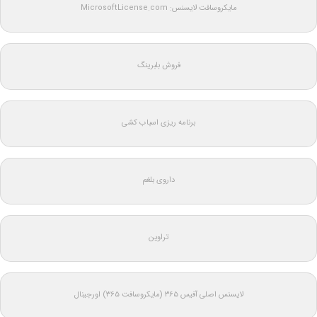
مایکروسافت لایسنس: MicrosoftLicense.com
فروش بلبرینگ
برنامه ریزی اسباب کشی
داروی بلغم
تراوین
لایسنس اصلی آفیس ۳۶۵ (مایکروسافت ۳۶۵) اورجینال