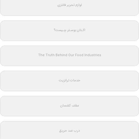
لوازم تحریر فانتزی
اکـتان بوسـتر چـیست؟
The Truth Behind Our Food Industries
خدمات ترانزیت
سقف کشسان
درب ضد حریق