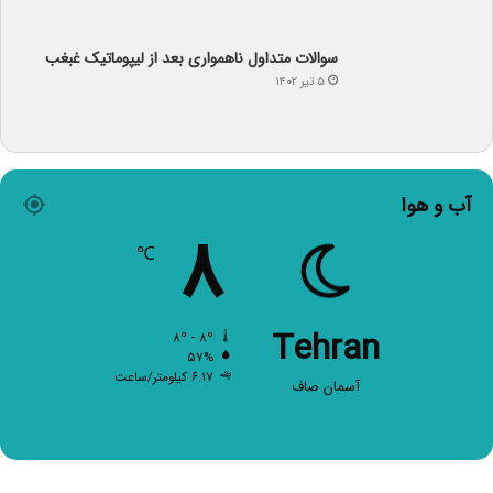
سوالات متداول ناهمواری بعد از لیپوماتیک غبغب
۵ تیر ۱۴۰۲
آب و هوا
۸
℃
Tehran
۸º - ۸º
۵۷%
۶.۱۷ کیلومتر/ساعت
آسمان صاف