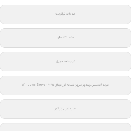
خدمات ترانزیت
سقف کشسان
درب ضد حریق
خرید لایسنس ویندوز سرور: نسخه اورجینال Windows Server 2025
اجاره دیزل ژنراتور