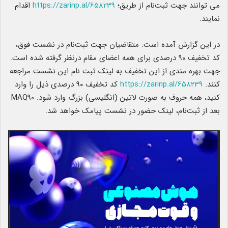
می توانند جهت ثبت‌نام از طریق؛
https://zarinp.al/658239
اقدام
نمایند.
در این گزارش آمده است: متقاضیان جهت ثبت‌نام در نشست فوق،
کد تخفیف ۹۰ درصدی برای همه اعضای مقام درنظر گرفته شده است.
جهت بهره مندی از این تخفیف به لینک ثبت نام این نشست مراجعه
کنند.
https://zarinp.al/658239
کد تخفیف ۹۰ درصدی ذیل را وارد
کنید، همه حروف به صورت لاتین (انگلیسی) بزرگ وارد شود. MAQ90
بعد از ثبت‌نام، لینک حضور در نشست پیامک خواهد شد. ️️️️️