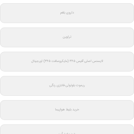
داروی بلغم
تراوین
لایسنس اصلی آفیس ۳۶۵ (مایکروسافت ۳۶۵) اورجینال
ریموت بلوتوثی فانتزی رنگی
خرید بلیط هواپیما
درب ضد آب