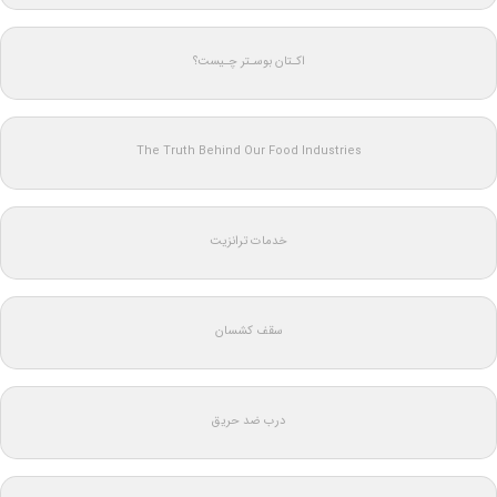
اکـتان بوسـتر چـیست؟
The Truth Behind Our Food Industries
خدمات ترانزیت
سقف کشسان
درب ضد حریق