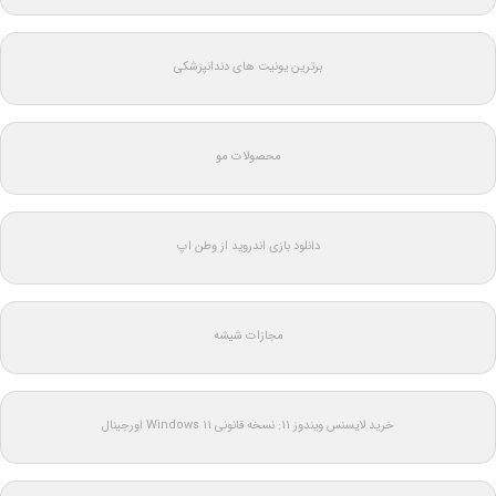
برترین یونیت های دندانپزشکی
محصولات مو
دانلود بازی اندروید از وطن اپ
مجازات شیشه
خرید لایسنس ویندوز 11: نسخه قانونی Windows 11 اورجینال