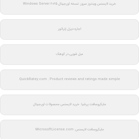
خرید لایسنس ویندوز سرور: نسخه اورجینال Windows Server 2025
اجاره دیزل ژنراتور
مبل شویی در کوهک
QuickRatey.com : Product reviews and ratings made simple
مایکروسافت پرشیا: خرید لایسنس محصولات اورجینال
مایکروسافت لایسنس: MicrosoftLicense.com