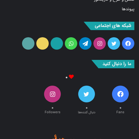
پیوندها
شبکه های اجتماعی
فیس
توییتر
اینستاگرام
تلگرام
واتس
آپارات
ایتا
RSS
بوک
آپ
ما را دنبال کنید
۰
۰
۰
۰
Fans
دنبال کننده‌ها
Followers