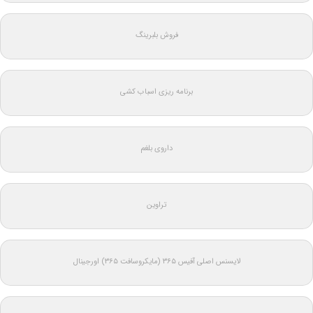
فروش بلبرینگ
برنامه ریزی اسباب کشی
داروی بلغم
تراوین
لایسنس اصلی آفیس ۳۶۵ (مایکروسافت ۳۶۵) اورجینال