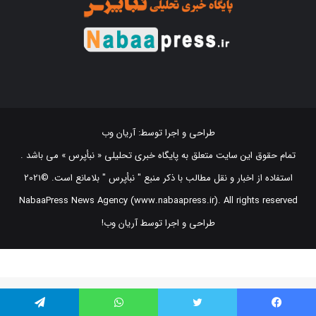
طراحی و اجرا توسط:
آریان وب
تمام حقوق این سایت متعلق به پایگاه خبری تحلیلی « نبأپرس » می باشد .
استفاده از اخبار و نقل مطالب با ذکر منبع "‌ نبأپرس " بلامانع است. ©2021
NabaaPress News Agency (www.nabaapress.ir). All rights reserved
طراحی و اجرا توسط آریان وب!