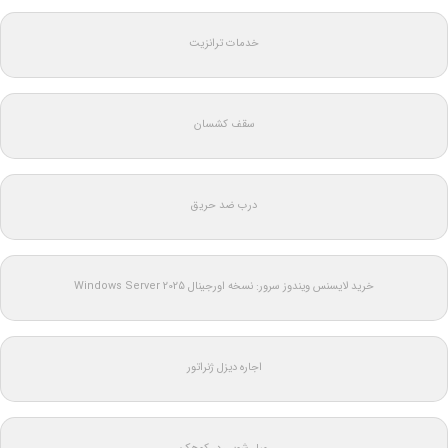
خدمات ترانزیت
سقف کشسان
درب ضد حریق
خرید لایسنس ویندوز سرور: نسخه اورجینال Windows Server 2025
اجاره دیزل ژنراتور