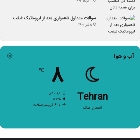
۲ مرداد ۱۴۰۲
سوالات متداول ناهمواری بعد از لیپوماتیک غبغب
۵ تیر ۱۴۰۲
آب و هوا
۸
℃
Tehran
۸º - ۸º
۵۷%
۶.۱۷ کیلومتر/ساعت
آسمان صاف