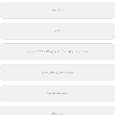
داروی بلغم
تراوین
لایسنس اصلی آفیس ۳۶۵ (مایکروسافت ۳۶۵) اورجینال
ریموت بلوتوثی فانتزی رنگی
خرید بلیط هواپیما
درب ضد آب