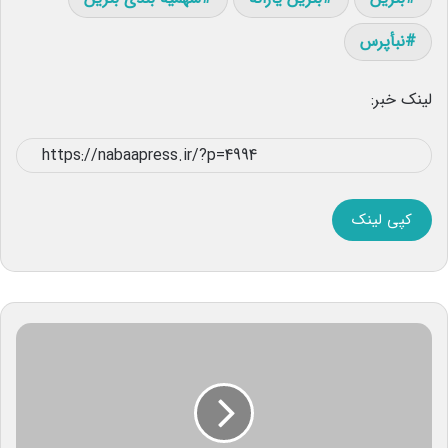
نبأپرس
لینک خبر:
کپی لینک