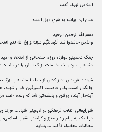
اسلامی لبیک گفت.
متن این بیانیه به شرح ذیل است:
بسم الله الرحمن الرحیم
والذین جاهَدوا فینا لَنَهدِیَنَّهُم سُبُلَنا وَ إنَّ اللهَ لَمَعَ الم
جنگ تحمیلی دوازده روزه، صفحاتی از افتخار و امید را
دشمنان عنود و خبیث ملت بزرگ ایران را در برابر دی
شهادت فرزندان عزیز کشور از جمله فرماندهان بزرگ،
جانگداز است، ولی خاصیت اکسیرگون خون شهید، هما
آینه‌دار آینده روشن و باعظمتی شد که وعده «نصر من
شورایعالی انقلاب فرهنگی در اربعینی شهادت فرزندا
در لبیک به پیام رهبر معزز و گرانقدر انقلاب اسلامی،
مطالبات معظم‌له تأکید می‌نماید.