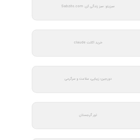
سبزیتو: سبز زندگی کن: Sabzito.com
خرید اکانت claude
دورجین؛ زیبایی، سلامت و سرگرمی
تور گرجستان