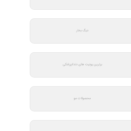
دیگ بخار
برترین یونیت های دندانپزشکی
محصولات مو