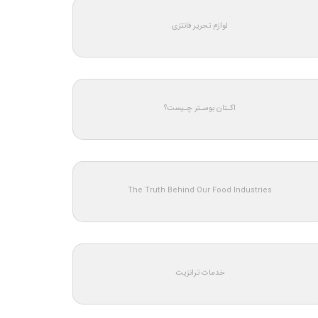
لوازم تحریر فانتزی
اکـتان بوسـتر چـیست؟
The Truth Behind Our Food Industries
خدمات ترانزیت