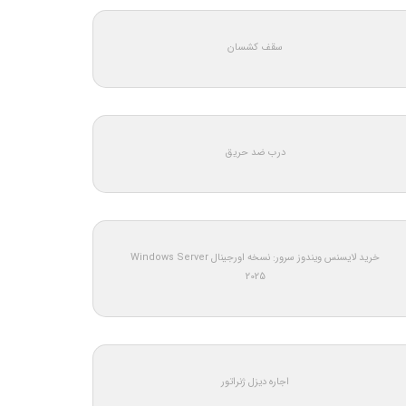
سقف کشسان
درب ضد حریق
خرید لایسنس ویندوز سرور: نسخه اورجینال Windows Server
2025
اجاره دیزل ژنراتور