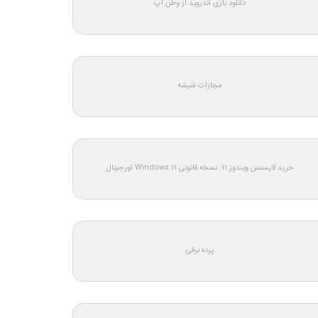
دانلود بازی اندروید از وطن اپ
مجازات شیشه
خرید لایسنس ویندوز 11: نسخه قانونی Windows 11 اورجینال
پرده برقی