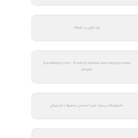
مبل شویی در کوهک
QuickRatey.com : Product reviews and ratings made
simple
مایکروسافت پرشیا: خرید لایسنس محصولات اورجینال