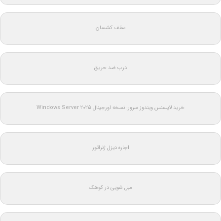
سقف کشسان
درب ضد حریق
خرید لایسنس ویندوز سرور: نسخه اورجینال Windows Server 2025
اجاره دیزل ژنراتور
مبل شویی در کوهک