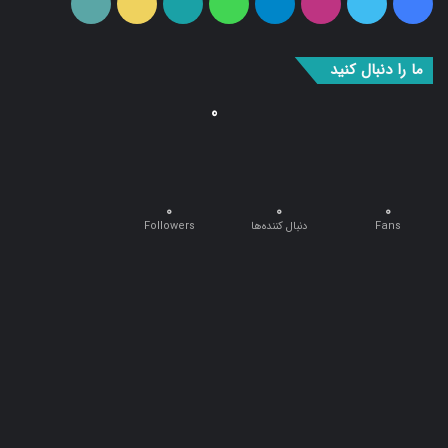
فیس
توییتر
اینستاگرام
تلگرام
واتس
آپارات
ایتا
RSS
بوک
آپ
ما را دنبال کنید
0
0
0
0
Fans
دنبال کننده‌ها
Followers