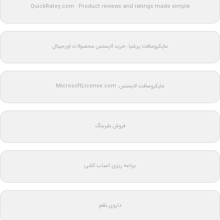
QuickRatey.com : Product reviews and ratings made simple
مایکروسافت پرشیا: خرید لایسنس محصولات اورجینال
مایکروسافت لایسنس: MicrosoftLicense.com
فروش بلبرینگ
برنامه ریزی اسباب کشی
داروی بلغم