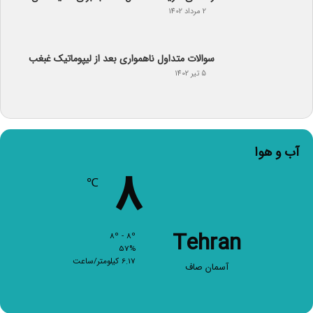
2 مرداد 1402
سوالات متداول ناهمواری بعد از لیپوماتیک غبغب
5 تیر 1402
آب و هوا
8
℃
Tehran
8º - 8º
57%
6.17 کیلومتر/ساعت
آسمان صاف