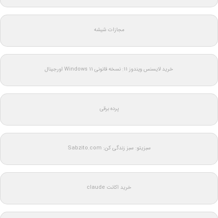
مجازات شیشه
خرید لایسنس ویندوز 11: نسخه قانونی Windows 11 اورجینال
پرده برقی
سبزیتو: سبز زندگی کن: Sabzito.com
خرید اکانت claude