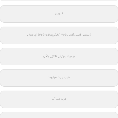
تراوین
لایسنس اصلی آفیس 365 (مایکروسافت 365) اورجینال
ریموت بلوتوثی فانتزی رنگی
خرید بلیط هواپیما
درب ضد آب