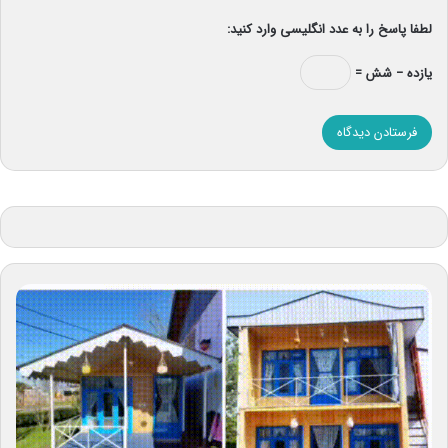
لطفا پاسخ را به عدد انگلیسی وارد کنید:
یازده − شش =