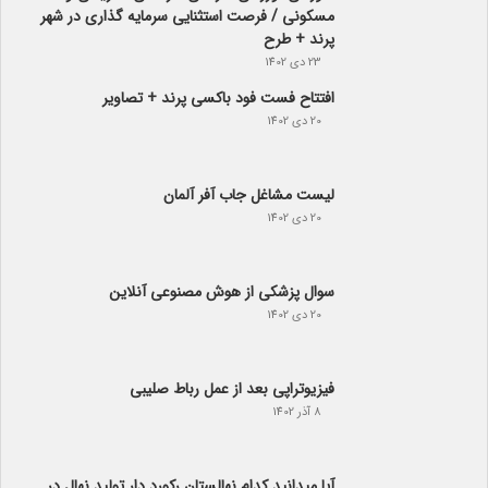
مسکونی / فرصت استثنایی سرمایه گذاری در شهر
پرند + طرح
23 دی 1402
افتتاح فست فود باکسی پرند + تصاویر
20 دی 1402
لیست مشاغل جاب آفر آلمان
20 دی 1402
سوال پزشکی از هوش مصنوعی آنلاین
20 دی 1402
فیزیوتراپی بعد از عمل رباط صلیبی
8 آذر 1402
آیا می­دانید کدام نهالستان رکورد دار تولید نهال­ در