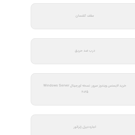
سقف کشسان
درب ضد حریق
خرید لایسنس ویندوز سرور: نسخه اورجینال Windows Server
2025
اجاره دیزل ژنراتور