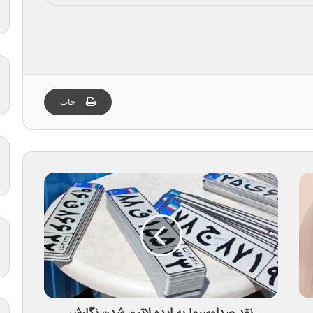
چاپ
نقد صداوسیما به ایده لاتین‌ شدن نگارش