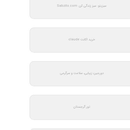
سبزیتو: سبز زندگی کن: Sabzito.com
خرید اکانت claude
دورجین؛ زیبایی، سلامت و سرگرمی
تور گرجستان