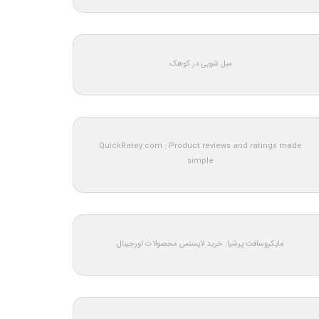
مبل شویی در کوهک
QuickRatey.com : Product reviews and ratings made
simple
مایکروسافت پرشیا: خرید لایسنس محصولات اورجینال