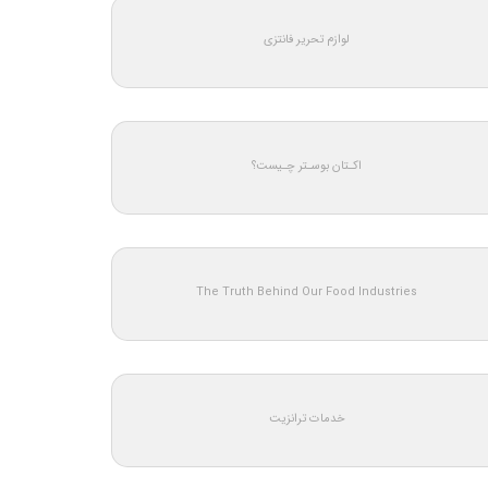
لوازم تحریر فانتزی
اکـتان بوسـتر چـیست؟
The Truth Behind Our Food Industries
خدمات ترانزیت