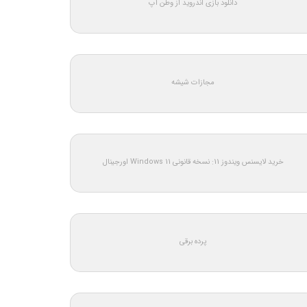
دانلود بازی اندروید از وطن اپ
مجازات شیشه
خرید لایسنس ویندوز 11: نسخه قانونی Windows 11 اورجینال
پرده برقی