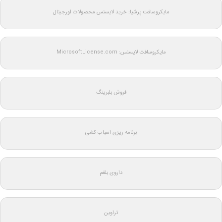
مایکروسافت پرشیا: خرید لایسنس محصولات اورجینال
مایکروسافت لایسنس: MicrosoftLicense.com
فروش بلبرینگ
برنامه ریزی اسباب کشی
داروی بلغم
تراوین