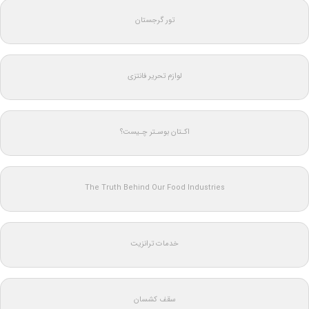
تور گرجستان
لوازم تحریر فانتزی
اکـتان بوسـتر چـیست؟
The Truth Behind Our Food Industries
خدمات ترانزیت
سقف کشسان