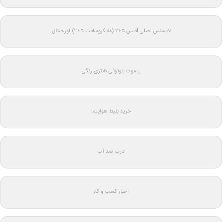
لایسنس اصلی آفیس ۳۶۵ (مایکروسافت ۳۶۵) اورجینال
ریموت بلوتوثی فانتزی رنگی
خرید بلیط هواپیما
درب ضد آب
اخبار کسب و کار