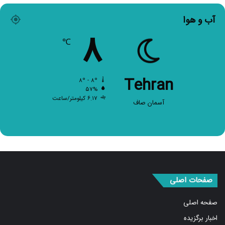
آب و هوا
۸
℃
Tehran
۸º - ۸º
۵۷%
۶.۱۷ کیلومتر/ساعت
آسمان صاف
صفحات اصلی
صفحه اصلی
اخبار برگزیده
سیاسی