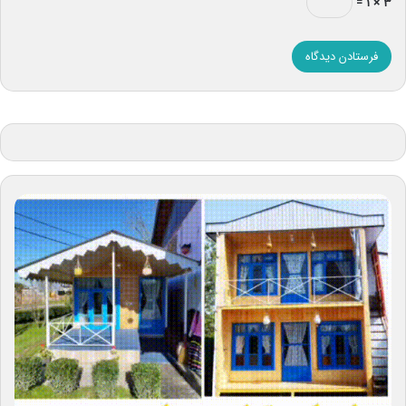
۳ × ۱ =