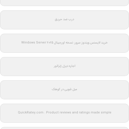
درب ضد حریق
خرید لایسنس ویندوز سرور: نسخه اورجینال Windows Server 2025
اجاره دیزل ژنراتور
مبل شویی در کوهک
QuickRatey.com : Product reviews and ratings made simple