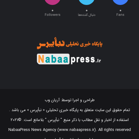
۰
۰
۰
Fans
دنبال کننده‌ها
Followers
طراحی و اجرا توسط:
آریان وب
تمام حقوق این سایت متعلق به پایگاه خبری تحلیلی « نبأپرس » می باشد .
استفاده از اخبار و نقل مطالب با ذکر منبع "‌ نبأپرس " بلامانع است. ©2021
NabaaPress News Agency (www.nabaapress.ir). All rights reserved
طراحی و اجرا توسط آریان وب!