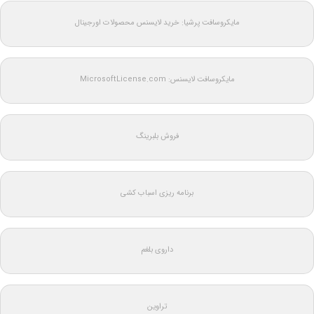
مایکروسافت پرشیا: خرید لایسنس محصولات اورجینال
مایکروسافت لایسنس: MicrosoftLicense.com
فروش بلبرینگ
برنامه ریزی اسباب کشی
داروی بلغم
تراوین