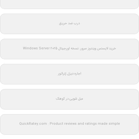
درب ضد حریق
خرید لایسنس ویندوز سرور: نسخه اورجینال Windows Server 2025
اجاره دیزل ژنراتور
مبل شویی در کوهک
QuickRatey.com : Product reviews and ratings made simple