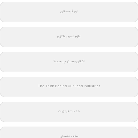
تور گرجستان
لوازم تحریر فانتزی
اکـتان بوسـتر چـیست؟
The Truth Behind Our Food Industries
خدمات ترانزیت
سقف کشسان