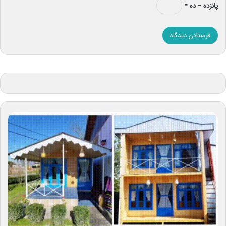
پانزده − ده =