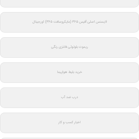
لایسنس اصلی آفیس ۳۶۵ (مایکروسافت ۳۶۵) اورجینال
ریموت بلوتوثی فانتزی رنگی
خرید بلیط هواپیما
درب ضد آب
اخبار کسب و کار