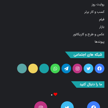
روایت روز
کسب و کار برتر
فیلم
بازار
عکس و طرح و کاریکاتور
پیوندها
شبکه های اجتماعی
فیس
توییتر
اینستاگرام
تلگرام
واتس
آپارات
ایتا
RSS
بوک
آپ
ما را دنبال کنید
۰