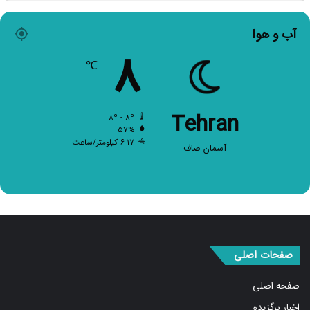
آب و هوا
۸
℃
Tehran
۸º - ۸º
۵۷%
۶.۱۷ کیلومتر/ساعت
آسمان صاف
صفحات اصلی
صفحه اصلی
اخبار برگزیده