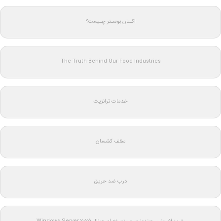
اکـتان بوسـتر چـیست؟
The Truth Behind Our Food Industries
خدمات ترانزیت
سقف کشسان
درب ضد حریق