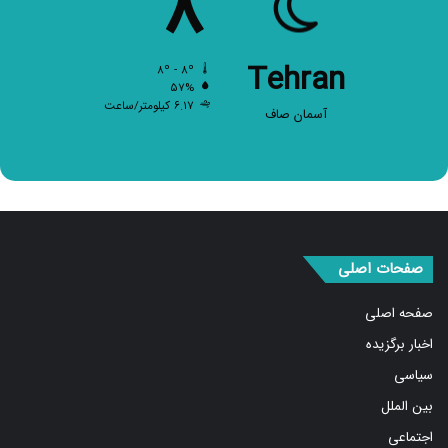
Tehran
۸º - ۸º
۵۷%
۶.۱۷ کیلومتر/ساعت
آسمان صاف
صفحات اصلی
صفحه اصلی
اخبار برگزیده
سیاسی
بین الملل
اجتماعی
اقتصادی