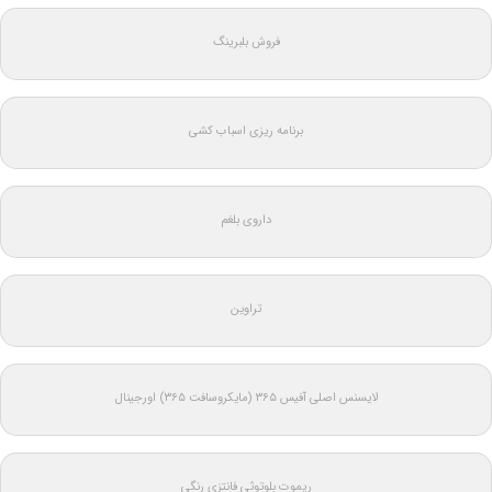
فروش بلبرینگ
برنامه ریزی اسباب کشی
داروی بلغم
تراوین
لایسنس اصلی آفیس ۳۶۵ (مایکروسافت ۳۶۵) اورجینال
ریموت بلوتوثی فانتزی رنگی