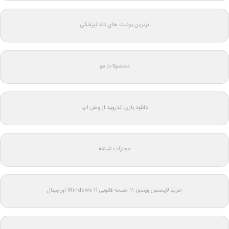
برترین یونیت های دندانپزشکی
محصولات مو
دانلود بازی اندروید از وطن اپ
مجازات شیشه
خرید لایسنس ویندوز 11: نسخه قانونی Windows 11 اورجینال