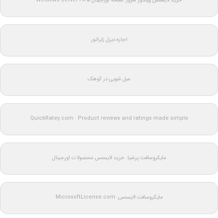
خرید لایسنس ویندوز سرور: نسخه اورجینال Windows Server 2025
اجاره دیزل ژنراتور
مبل شویی در کوهک
QuickRatey.com : Product reviews and ratings made simple
مایکروسافت پرشیا: خرید لایسنس محصولات اورجینال
مایکروسافت لایسنس: MicrosoftLicense.com