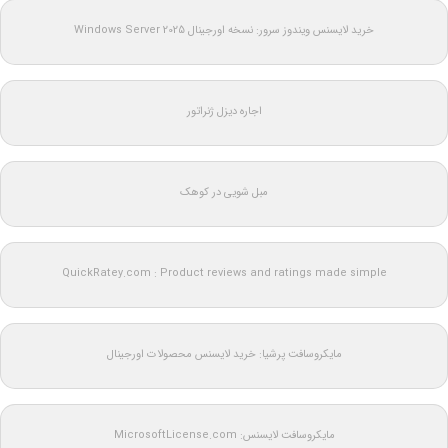
خرید لایسنس ویندوز سرور: نسخه اورجینال Windows Server 2025
اجاره دیزل ژنراتور
مبل شویی در کوهک
QuickRatey.com : Product reviews and ratings made simple
مایکروسافت پرشیا: خرید لایسنس محصولات اورجینال
مایکروسافت لایسنس: MicrosoftLicense.com