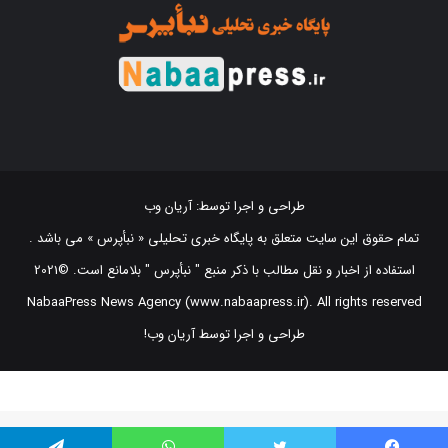
طراحی و اجرا توسط:
آریان وب
تمام حقوق این سایت متعلق به پایگاه خبری تحلیلی « نبأپرس » می باشد .
استفاده از اخبار و نقل مطالب با ذکر منبع "‌ نبأپرس " بلامانع است. ©2021
NabaaPress News Agency (www.nabaapress.ir). All rights reserved
طراحی و اجرا توسط آریان وب!