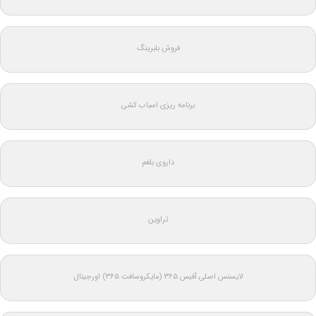
فروش بلبرینگ
برنامه ریزی اسباب کشی
داروی بلغم
تراوین
لایسنس اصلی آفیس ۳۶۵ (مایکروسافت ۳۶۵) اورجینال