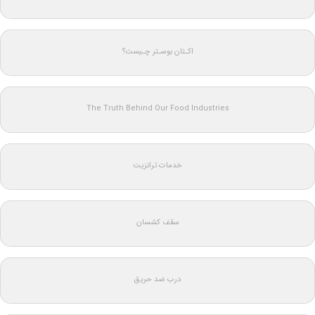
اکـتان بوسـتر چـیست؟
The Truth Behind Our Food Industries
خدمات ترانزیت
سقف کشسان
درب ضد حریق