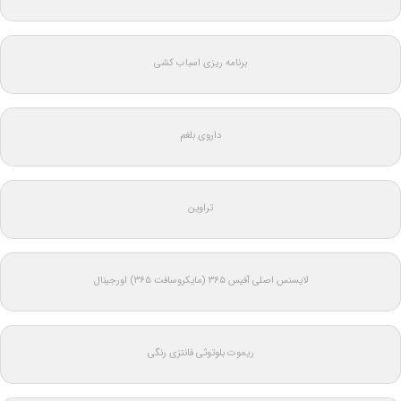
برنامه ریزی اسباب کشی
داروی بلغم
تراوین
لایسنس اصلی آفیس ۳۶۵ (مایکروسافت ۳۶۵) اورجینال
ریموت بلوتوثی فانتزی رنگی