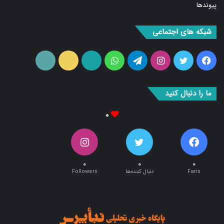
پیوندها
شبکه های اجتماعی
فیس
توییتر
اینستاگرام
تلگرام
واتس
آپارات
ایتا
RSS
بوک
آپ
ما را دنبال کنید
۰
۰
۰
۰
Fans
دنبال کننده‌ها
Followers