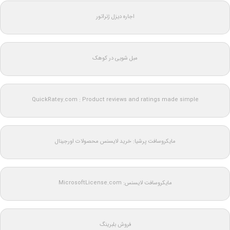
اجاره دیزل ژنراتور
مبل شویی در کوهک
QuickRatey.com : Product reviews and ratings made simple
مایکروسافت پرشیا: خرید لایسنس محصولات اورجینال
مایکروسافت لایسنس: MicrosoftLicense.com
فروش بلبرینگ