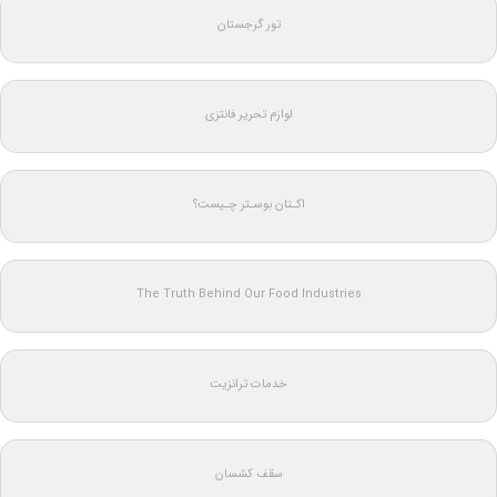
تور گرجستان
لوازم تحریر فانتزی
اکـتان بوسـتر چـیست؟
The Truth Behind Our Food Industries
خدمات ترانزیت
سقف کشسان