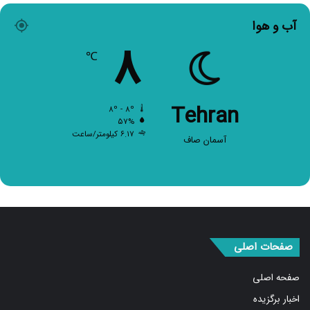
آب و هوا
۸
℃
Tehran
۸º - ۸º
۵۷%
۶.۱۷ کیلومتر/ساعت
آسمان صاف
صفحات اصلی
صفحه اصلی
اخبار برگزیده
سیاسی