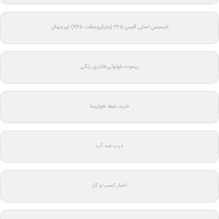
لایسنس اصلی آفیس ۳۶۵ (مایکروسافت ۳۶۵) اورجینال
ریموت بلوتوثی فانتزی رنگی
خرید بلیط هواپیما
درب ضد آب
اخبار کسب و کار