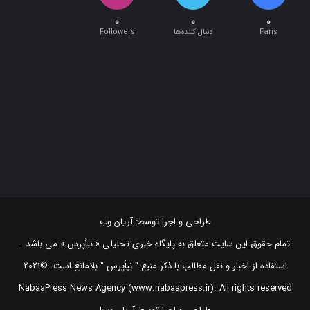
۰
۰
۰
Fans
دنبال کننده‌ها
Followers
طراحی و اجرا توسط:
آریان وب
تمام حقوق این سایت متعلق به پایگاه خبری تحلیلی « نبأپرس » می باشد .
استفاده از اخبار و نقل مطالب با ذکر منبع "‌ نبأپرس " بلامانع است. ©2021
NabaaPress News Agency (www.nabaapress.ir). All rights reserved
طراحی و اجرا توسط آریان وب!