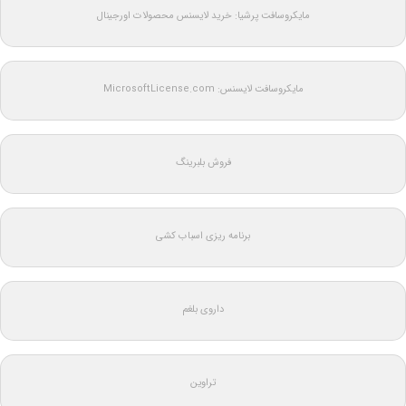
مایکروسافت پرشیا: خرید لایسنس محصولات اورجینال
مایکروسافت لایسنس: MicrosoftLicense.com
فروش بلبرینگ
برنامه ریزی اسباب کشی
داروی بلغم
تراوین