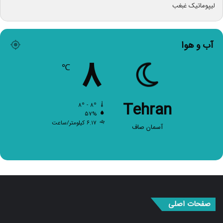
آب و هوا
۸
℃
Tehran
۸º - ۸º
۵۷%
۶.۱۷ کیلومتر/ساعت
آسمان صاف
صفحات اصلی