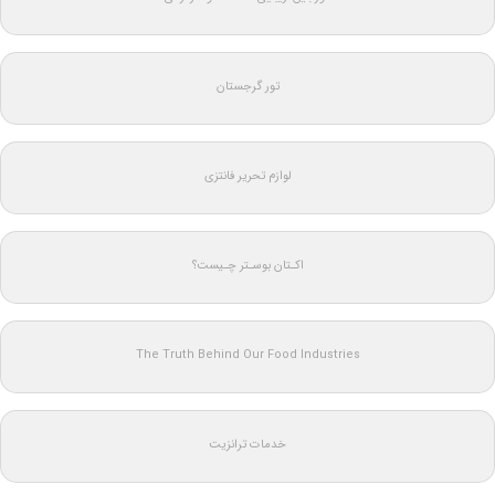
تور گرجستان
لوازم تحریر فانتزی
اکـتان بوسـتر چـیست؟
The Truth Behind Our Food Industries
خدمات ترانزیت