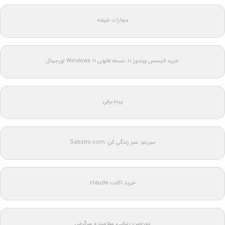
مجازات شیشه
خرید لایسنس ویندوز 11: نسخه قانونی Windows 11 اورجینال
پرده برقی
سبزیتو: سبز زندگی کن: Sabzito.com
خرید اکانت claude
دورجین؛ زیبایی، سلامت و سرگرمی