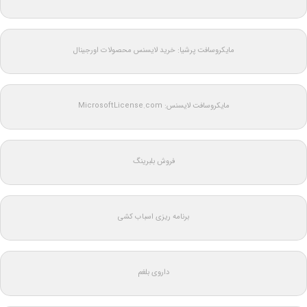
مایکروسافت پرشیا: خرید لایسنس محصولات اورجینال
مایکروسافت لایسنس: MicrosoftLicense.com
فروش بلبرینگ
برنامه ریزی اسباب کشی
داروی بلغم