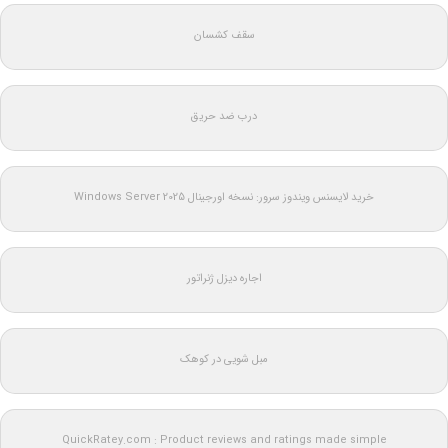
سقف کشسان
درب ضد حریق
خرید لایسنس ویندوز سرور: نسخه اورجینال Windows Server 2025
اجاره دیزل ژنراتور
مبل شویی در کوهک
QuickRatey.com : Product reviews and ratings made simple