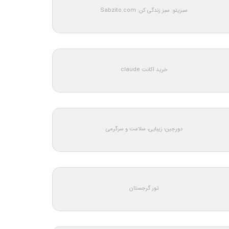
سبزیتو: سبز زندگی کن: Sabzito.com
خرید اکانت claude
دورجین؛ زیبایی، سلامت و سرگرمی
تور گرجستان