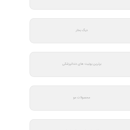
دیگ بخار
برترین یونیت های دندانپزشکی
محصولات مو