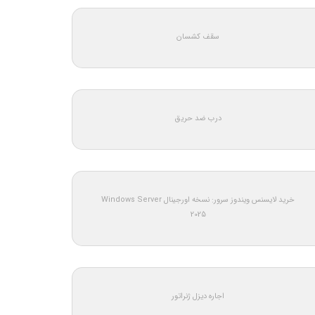
سقف کشسان
درب ضد حریق
خرید لایسنس ویندوز سرور: نسخه اورجینال Windows Server
2025
اجاره دیزل ژنراتور