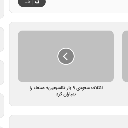
چاپ
ائتلاف سعودی ۹ بار «السبعین» صنعاء را
بمباران کرد