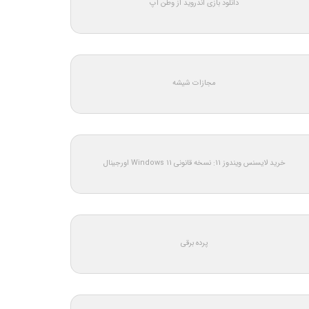
دانلود بازی اندروید از وطن اپ
مجازات شیشه
خرید لایسنس ویندوز 11: نسخه قانونی Windows 11 اورجینال
پرده برقی