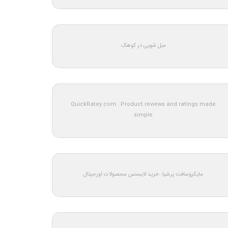
مبل شویی در کوهک
QuickRatey.com : Product reviews and ratings made
simple
مایکروسافت پرشیا: خرید لایسنس محصولات اورجینال