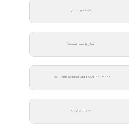
لوازم تحریر فانتزی
اکـتان بوسـتر چـیست؟
The Truth Behind Our Food Industries
خدمات ترانزیت