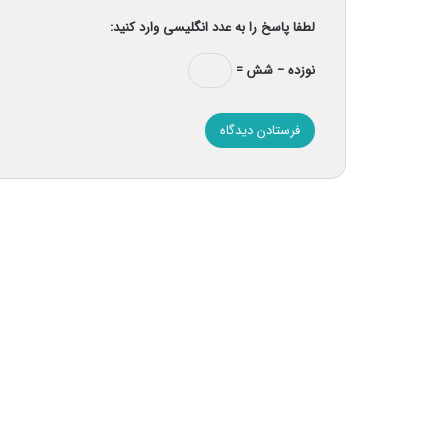
لطفا پاسخ را به عدد انگلیسی وارد کنید:
نوزده − شش =