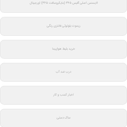
لایسنس اصلی آفیس ۳۶۵ (مایکروسافت ۳۶۵) اورجینال
ریموت بلوتوثی فانتزی رنگی
خرید بلیط هواپیما
درب ضد آب
اخبار کسب و کار
ساک دستی