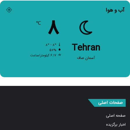
آب و هوا
۸
℃
Tehran
۸º - ۸º
۵۷%
۶.۱۷ کیلومتر/ساعت
آسمان صاف
صفحات اصلی
صفحه اصلی
اخبار برگزیده
سیاسی