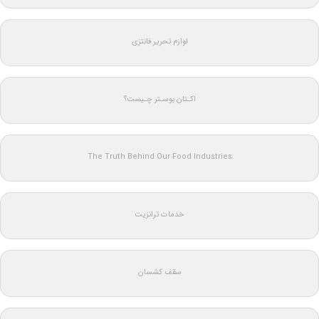
لوازم تحریر فانتزی
اکـتان بوسـتر چـیست؟
The Truth Behind Our Food Industries
خدمات ترانزیت
سقف کشسان