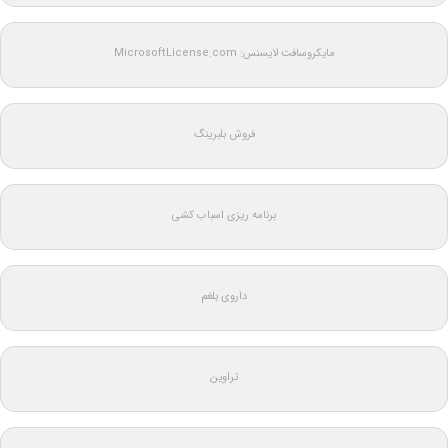
مایکروسافت لایسنس: MicrosoftLicense.com
فروش بلبرینگ
برنامه ریزی اسباب کشی
داروی بلغم
تراوین