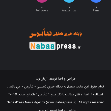
۰
۰
۰
Fans
دنبال کننده‌ها
Followers
طراحی و اجرا توسط:
آریان وب
تمام حقوق این سایت متعلق به پایگاه خبری تحلیلی « نبأپرس » می باشد .
استفاده از اخبار و نقل مطالب با ذکر منبع "‌ نبأپرس " بلامانع است. ©2021
NabaaPress News Agency (www.nabaapress.ir). All rights reserved
طراحی و اجرا توسط آریان وب!