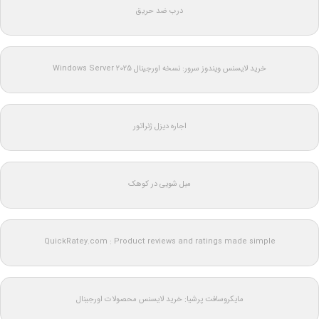
درب ضد حریق
خرید لایسنس ویندوز سرور: نسخه اورجینال Windows Server 2025
اجاره دیزل ژنراتور
مبل شویی در کوهک
QuickRatey.com : Product reviews and ratings made simple
مایکروسافت پرشیا: خرید لایسنس محصولات اورجینال