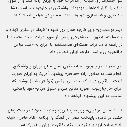
سو، چشم‌اندازی مثبت از مذاکرات خود با ایران ارائه کنند و از سوی
دیگر، با تکرار ادعاها و تهدیدات واشنگتن در چارچوب سیاست فشار
حداکثری و فضاسازی، درباره تبعات عدم توافق هراس ایجاد کنند.
«بدر بوسعیدی» وزیر خارجه عمان روز شنبه ۱۰ خرداد در سفری کوتاه و
چندساعته به تهران، پیشنهادی رسمی از سوی دولت ایالات متحده را
در رابطه با مذاکرات هسته‌ای غیرمستقیم با ایران به «سید عباس
عراقچی» وزیر امور خارجه ایران تحویل داد.
این سفر که در چارچوب میانجیگری عمان میان تهران و واشنگتن
انجام شد، به منظور ارائه «عناصر» پیشنهاد آمریکا به ایران صورت
گرفت. عراقچی در شبکه اجتماعی ایکس (توئیتر سابق) نوشت که
ایران «در چارچوب اصول، منافع ملی و حقوق مردم» خود پاسخی
مناسب به این پیشنهاد خواهد داد.
«سید عباس عراقچی» وزیر خارجه روز دوشنبه ۱۲ خرداد در مدت زمان
حضور در قاهره، پایتخت مصر در گفتگو با برنامه «لقاء خاص» شبکه
القاهره الاخباریه با تاکید بر اینکه مذاکرات ایران و آمریکا آسان