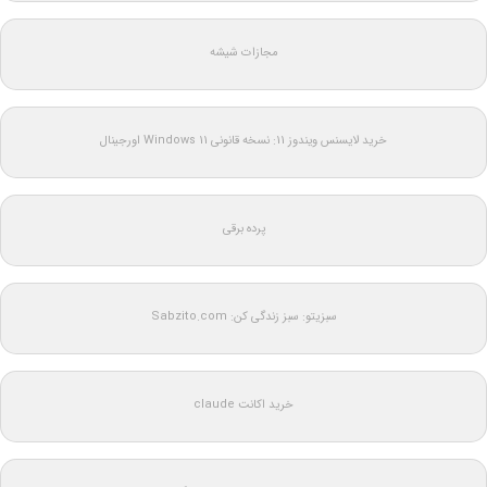
مجازات شیشه
خرید لایسنس ویندوز 11: نسخه قانونی Windows 11 اورجینال
پرده برقی
سبزیتو: سبز زندگی کن: Sabzito.com
خرید اکانت claude