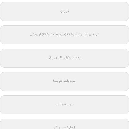
تراوین
لایسنس اصلی آفیس ۳۶۵ (مایکروسافت ۳۶۵) اورجینال
ریموت بلوتوثی فانتزی رنگی
خرید بلیط هواپیما
درب ضد آب
اخبار کسب و کار