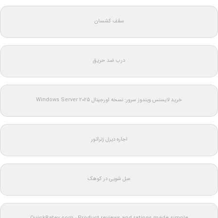
سقف کشسان
درب ضد حریق
خرید لایسنس ویندوز سرور: نسخه اورجینال Windows Server 2025
اجاره دیزل ژنراتور
مبل شویی در کوهک