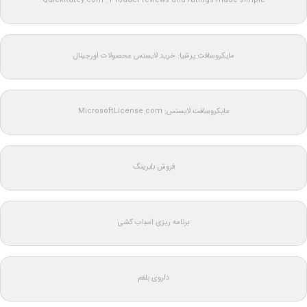
QuickRatey.com : Product reviews and ratings made simple
مایکروسافت پرشیا: خرید لایسنس محصولات اورجینال
مایکروسافت لایسنس: MicrosoftLicense.com
فروش بلبرینگ
برنامه ریزی اسباب کشی
داروی بلغم