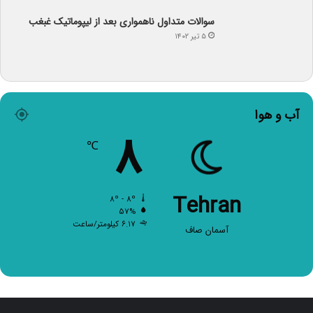
سوالات متداول ناهمواری بعد از لیپوماتیک غبغب
۵ تیر ۱۴۰۲
آب و هوا
۸
℃
Tehran
۸º - ۸º
۵۷%
۶.۱۷ کیلومتر/ساعت
آسمان صاف