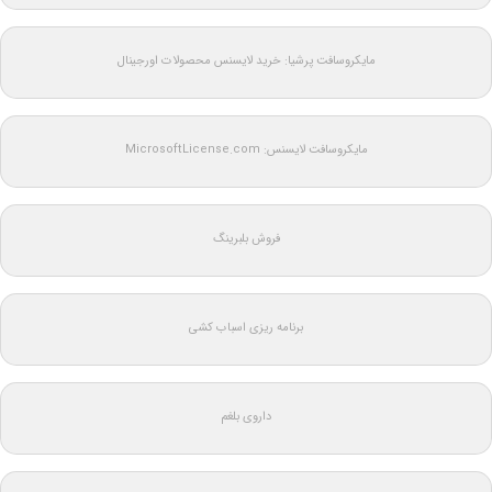
مایکروسافت پرشیا: خرید لایسنس محصولات اورجینال
مایکروسافت لایسنس: MicrosoftLicense.com
فروش بلبرینگ
برنامه ریزی اسباب کشی
داروی بلغم