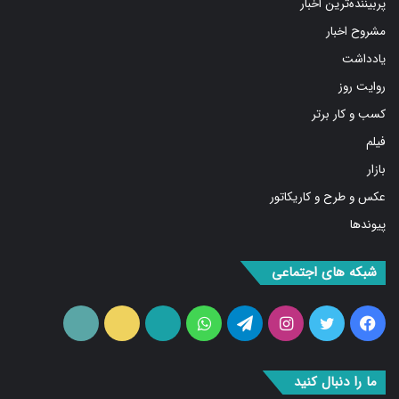
پربیننده‌ترین اخبار
مشروح اخبار
یادداشت
روایت روز
کسب و کار برتر
فیلم
بازار
عکس و طرح و کاریکاتور
پیوندها
شبکه های اجتماعی
فیس
توییتر
اینستاگرام
تلگرام
واتس
آپارات
ایتا
RSS
بوک
آپ
ما را دنبال کنید