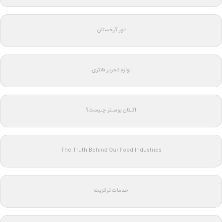
تور گرجستان
لوازم تحریر فانتزی
اکـتان بوسـتر چـیست؟
The Truth Behind Our Food Industries
خدمات ترانزیت