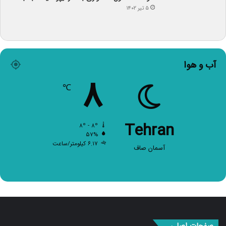
۵ تیر ۱۴۰۲
آب و هوا
۸
℃
Tehran
۸º - ۸º
۵۷%
۶.۱۷ کیلومتر/ساعت
آسمان صاف