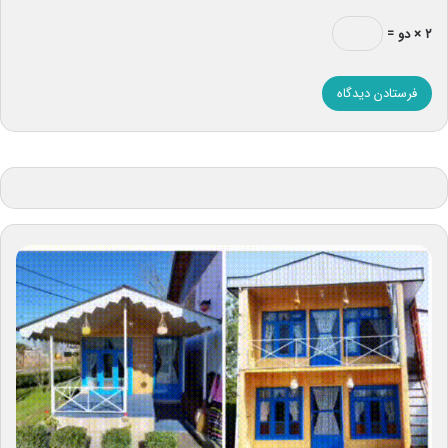
۲ × دو =