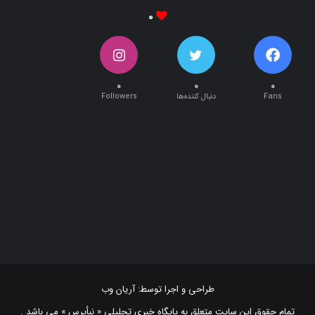
۰
۰
۰
۰
Fans
دنبال کننده‌ها
Followers
طراحی و اجرا توسط:
آریان وب
تمام حقوق این سایت متعلق به پایگاه خبری تحلیلی « نبأپرس » می باشد .