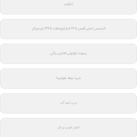
تراوین
لایسنس اصلی آفیس ۳۶۵ (مایکروسافت ۳۶۵) اورجینال
ریموت بلوتوثی فانتزی رنگی
خرید بلیط هواپیما
درب ضد آب
اخبار کسب و کار