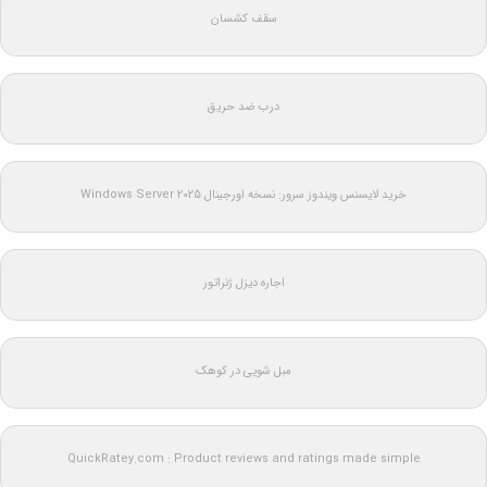
سقف کشسان
درب ضد حریق
خرید لایسنس ویندوز سرور: نسخه اورجینال Windows Server 2025
اجاره دیزل ژنراتور
مبل شویی در کوهک
QuickRatey.com : Product reviews and ratings made simple