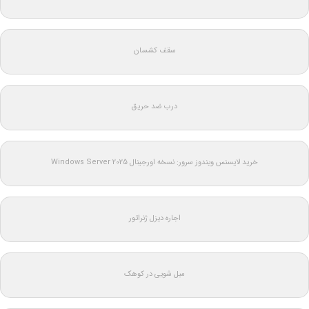
سقف کشسان
درب ضد حریق
خرید لایسنس ویندوز سرور: نسخه اورجینال Windows Server 2025
اجاره دیزل ژنراتور
مبل شویی در کوهک