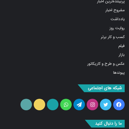
پربیننده‌ترین اخبار
مشروح اخبار
یادداشت
روایت روز
کسب و کار برتر
فیلم
بازار
عکس و طرح و کاریکاتور
پیوندها
شبکه های اجتماعی
فیس
توییتر
اینستاگرام
تلگرام
واتس
آپارات
ایتا
RSS
بوک
آپ
ما را دنبال کنید