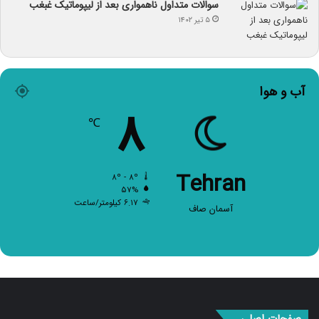
سوالات متداول ناهمواری بعد از لیپوماتیک غبغب
۵ تیر ۱۴۰۲
آب و هوا
۸
℃
Tehran
۸º - ۸º
۵۷%
۶.۱۷ کیلومتر/ساعت
آسمان صاف