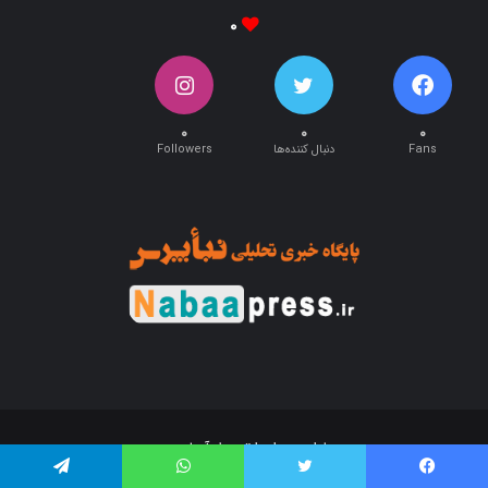
۰
۰
۰
۰
Fans
دنبال کننده‌ها
Followers
طراحی و اجرا توسط:
آریان وب
تمام حقوق این سایت متعلق به پایگاه خبری تحلیلی « نبأپرس » می باشد .
فیس بوک
توییتر
واتس آپ
تلگرام