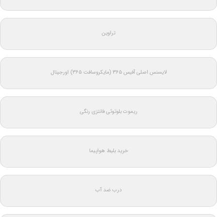
تراوین
لایسنس اصلی آفیس ۳۶۵ (مایکروسافت ۳۶۵) اورجینال
ریموت بلوتوثی فانتزی رنگی
خرید بلیط هواپیما
درب ضد آب