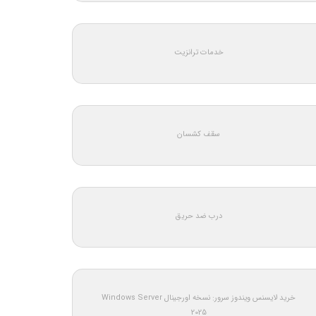
خدمات ترانزیت
سقف کشسان
درب ضد حریق
خرید لایسنس ویندوز سرور: نسخه اورجینال Windows Server
2025