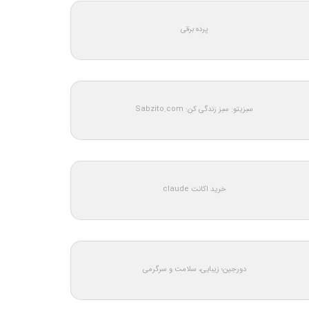
پرده برقی
سبزیتو: سبز زندگی کن: Sabzito.com
خرید اکانت claude
دورجین؛ زیبایی، سلامت و سرگرمی