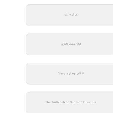
تور گرجستان
لوازم تحریر فانتزی
اکـتان بوسـتر چـیست؟
The Truth Behind Our Food Industries