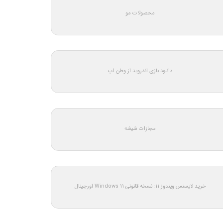
محصولات مو
دانلود بازی اندروید از وطن اپ
مجازات شیشه
خرید لایسنس ویندوز 11: نسخه قانونی Windows 11 اورجینال