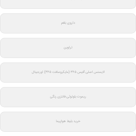
داروی بلغم
تراوین
لایسنس اصلی آفیس ۳۶۵ (مایکروسافت ۳۶۵) اورجینال
ریموت بلوتوثی فانتزی رنگی
خرید بلیط هواپیما