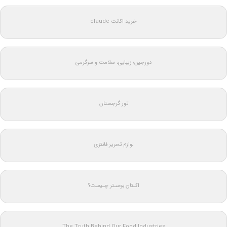
خرید اکانت claude
دورجین؛ زیبایی، سلامت و سرگرمی
تور گرجستان
لوازم تحریر فانتزی
اکـتان بوسـتر چـیست؟
The Truth Behind Our Food Industries