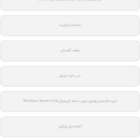
خدمات ترانزیت
سقف کشسان
درب ضد حریق
خرید لایسنس ویندوز سرور: نسخه اورجینال Windows Server 2025
اجاره دیزل ژنراتور