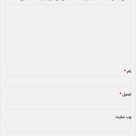
د
ی
د
گ
ا
ه
*
نام
*
ایمیل
*
وب‌ سایت