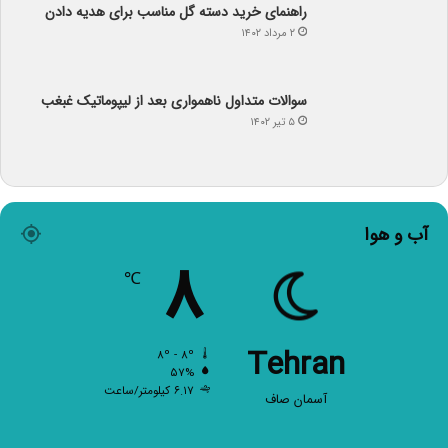
۲ مرداد ۱۴۰۲
سوالات متداول ناهمواری بعد از لیپوماتیک غبغب
۵ تیر ۱۴۰۲
آب و هوا
۸
℃
Tehran
۸º - ۸º
۵۷%
۶.۱۷ کیلومتر/ساعت
آسمان صاف