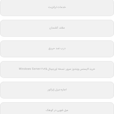
خدمات ترانزیت
سقف کشسان
درب ضد حریق
خرید لایسنس ویندوز سرور: نسخه اورجینال Windows Server 2025
اجاره دیزل ژنراتور
مبل شویی در کوهک