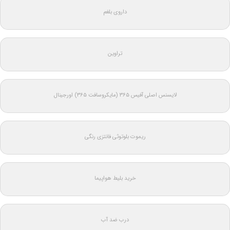
داروی بلغم
تراوین
لایسنس اصلی آفیس ۳۶۵ (مایکروسافت ۳۶۵) اورجینال
ریموت بلوتوثی فانتزی رنگی
خرید بلیط هواپیما
درب ضد آب