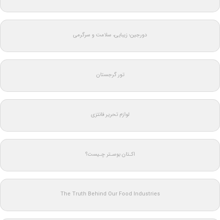
دورجین؛ زیبایی، سلامت و سرگرمی
تور گرجستان
لوازم تحریر فانتزی
اکـتان بوسـتر چـیست؟
The Truth Behind Our Food Industries