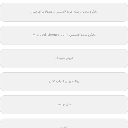
مایکروسافت پرشیا: خرید لایسنس محصولات اورجینال
مایکروسافت لایسنس: MicrosoftLicense.com
فروش بلبرینگ
برنامه ریزی اسباب کشی
داروی بلغم
تراوین