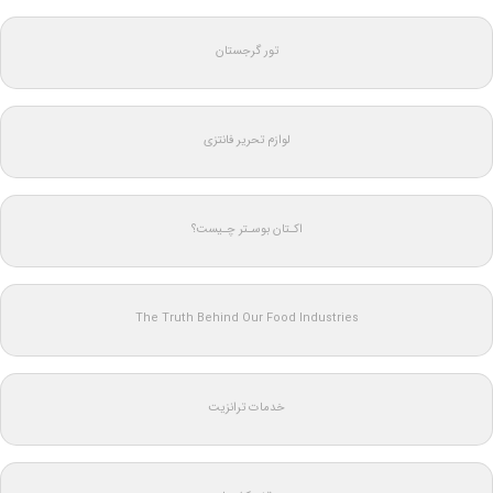
تور گرجستان
لوازم تحریر فانتزی
اکـتان بوسـتر چـیست؟
The Truth Behind Our Food Industries
خدمات ترانزیت