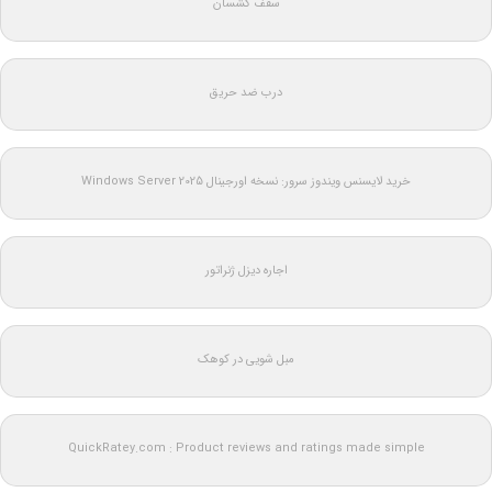
سقف کشسان
درب ضد حریق
خرید لایسنس ویندوز سرور: نسخه اورجینال Windows Server 2025
اجاره دیزل ژنراتور
مبل شویی در کوهک
QuickRatey.com : Product reviews and ratings made simple