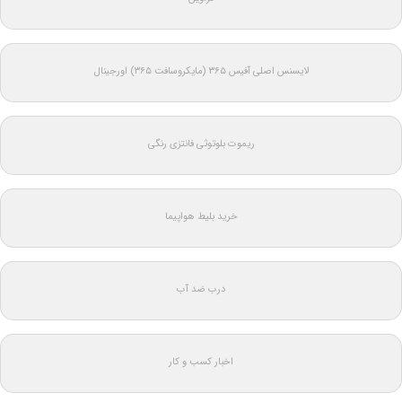
لایسنس اصلی آفیس ۳۶۵ (مایکروسافت ۳۶۵) اورجینال
ریموت بلوتوثی فانتزی رنگی
خرید بلیط هواپیما
درب ضد آب
اخبار کسب و کار