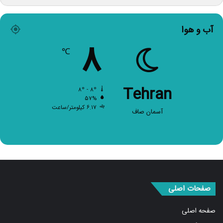
آب و هوا
۸
℃
Tehran
۸º - ۸º
۵۷%
۶.۱۷ کیلومتر/ساعت
آسمان صاف
صفحات اصلی
صفحه اصلی