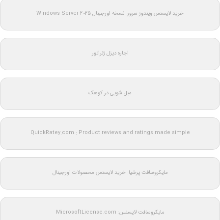
خرید لایسنس ویندوز سرور: نسخه اورجینال Windows Server 2025
اجاره دیزل ژنراتور
مبل شویی در کوهک
QuickRatey.com : Product reviews and ratings made simple
مایکروسافت پرشیا: خرید لایسنس محصولات اورجینال
مایکروسافت لایسنس: MicrosoftLicense.com