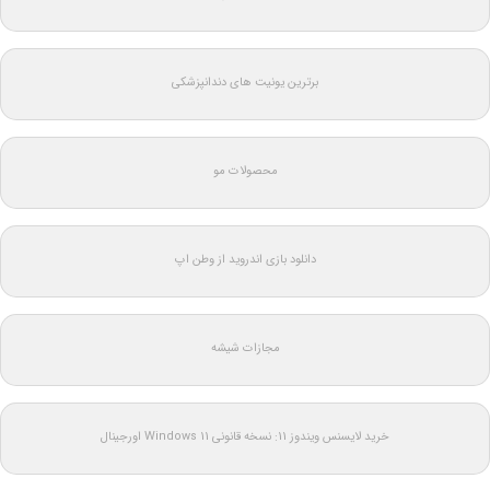
برترین یونیت های دندانپزشکی
محصولات مو
دانلود بازی اندروید از وطن اپ
مجازات شیشه
خرید لایسنس ویندوز 11: نسخه قانونی Windows 11 اورجینال