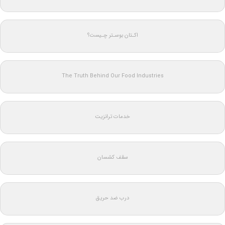
اکـتان بوسـتر چـیست؟
The Truth Behind Our Food Industries
خدمات ترانزیت
سقف کشسان
درب ضد حریق