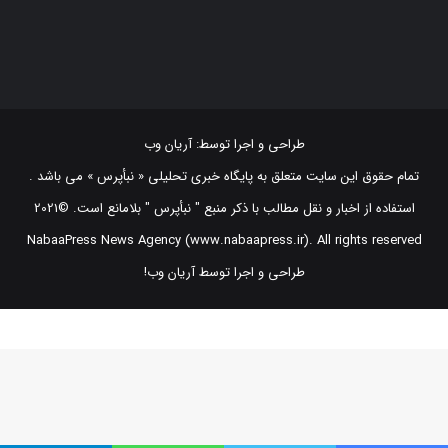
طراحی و اجرا توسط:
آریان وب
تمام حقوق این سایت متعلق به پایگاه خبری تحلیلی « نبأپرس » می باشد .
استفاده از اخبار و نقل مطالب با ذکر منبع "‌ نبأپرس " بلامانع است. ©2021
NabaaPress News Agency (www.nabaapress.ir). All rights reserved
طراحی و اجرا توسط آریان وب!