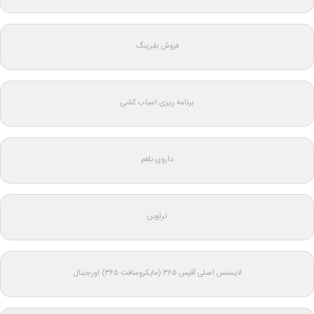
فروش بلبرینگ
برنامه ریزی اسباب کشی
داروی بلغم
تراوین
لایسنس اصلی آفیس ۳۶۵ (مایکروسافت ۳۶۵) اورجینال