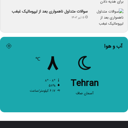
سوالات متداول ناهمواری بعد از لیپوماتیک غبغب
۵ تیر ۱۴۰۲
آب و هوا
۸
℃
Tehran
۸º - ۸º
۵۷%
۶.۱۷ کیلومتر/ساعت
آسمان صاف