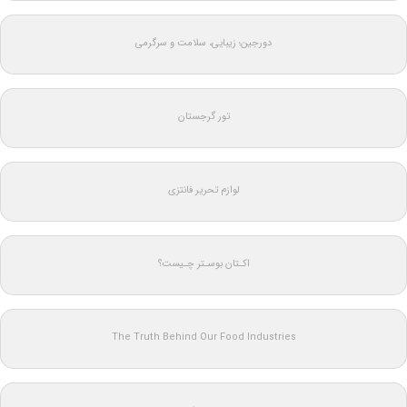
دورجین؛ زیبایی، سلامت و سرگرمی
تور گرجستان
لوازم تحریر فانتزی
اکـتان بوسـتر چـیست؟
The Truth Behind Our Food Industries