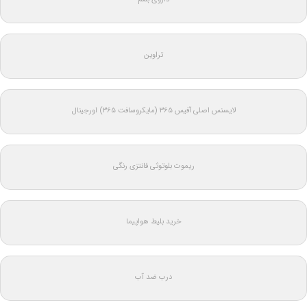
تراوین
لایسنس اصلی آفیس ۳۶۵ (مایکروسافت ۳۶۵) اورجینال
ریموت بلوتوثی فانتزی رنگی
خرید بلیط هواپیما
درب ضد آب