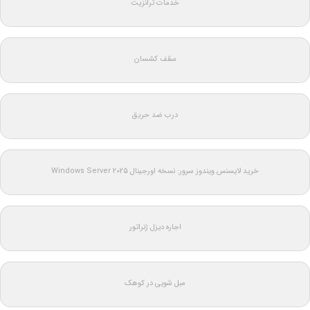
خدمات ترانزیت
سقف کشسان
درب ضد حریق
خرید لایسنس ویندوز سرور: نسخه اورجینال Windows Server 2025
اجاره دیزل ژنراتور
مبل شویی در کوهک