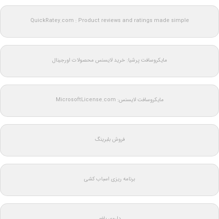
QuickRatey.com : Product reviews and ratings made simple
مایکروسافت پرشیا: خرید لایسنس محصولات اورجینال
مایکروسافت لایسنس: MicrosoftLicense.com
فروش بلبرینگ
برنامه ریزی اسباب کشی
داروی بلغم