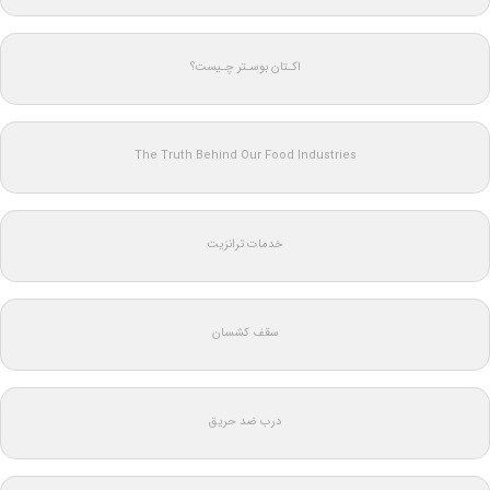
اکـتان بوسـتر چـیست؟
The Truth Behind Our Food Industries
خدمات ترانزیت
سقف کشسان
درب ضد حریق