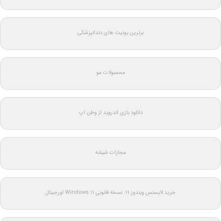
برترین یونیت های دندانپزشکی
محصولات مو
دانلود بازی اندروید از وطن اپ
مجازات شیشه
خرید لایسنس ویندوز 11: نسخه قانونی Windows 11 اورجینال