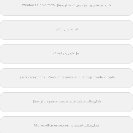
خرید لایسنس ویندوز سرور: نسخه اورجینال Windows Server 2025
اجاره دیزل ژنراتور
مبل شویی در کوهک
QuickRatey.com : Product reviews and ratings made simple
مایکروسافت پرشیا: خرید لایسنس محصولات اورجینال
مایکروسافت لایسنس: MicrosoftLicense.com