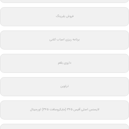
فروش بلبرینگ
برنامه ریزی اسباب کشی
داروی بلغم
تراوین
لایسنس اصلی آفیس ۳۶۵ (مایکروسافت ۳۶۵) اورجینال