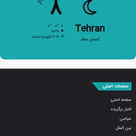
۸
Tehran
۸º - ۸º
۵۷%
۶.۱۷ کیلومتر/ساعت
آسمان صاف
صفحات اصلی
صفحه اصلی
اخبار برگزیده
سیاسی
بین الملل
اجتماعی