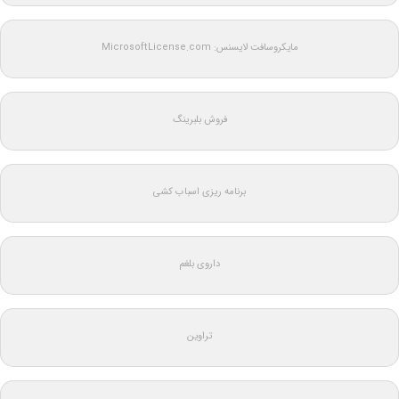
مایکروسافت لایسنس: MicrosoftLicense.com
فروش بلبرینگ
برنامه ریزی اسباب کشی
داروی بلغم
تراوین