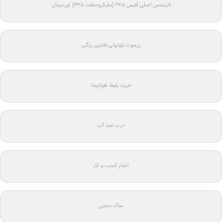
لایسنس اصلی آفیس ۳۶۵ (مایکروسافت ۳۶۵) اورجینال
ریموت بلوتوثی فانتزی رنگی
خرید بلیط هواپیما
درب ضد آب
اخبار کسب و کار
ساک دستی