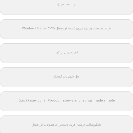
درب ضد حریق
خرید لایسنس ویندوز سرور: نسخه اورجینال Windows Server 2025
اجاره دیزل ژنراتور
مبل شویی در کوهک
QuickRatey.com : Product reviews and ratings made simple
مایکروسافت پرشیا: خرید لایسنس محصولات اورجینال