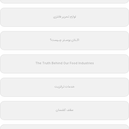
لوازم تحریر فانتزی
اکـتان بوسـتر چـیست؟
The Truth Behind Our Food Industries
خدمات ترانزیت
سقف کشسان