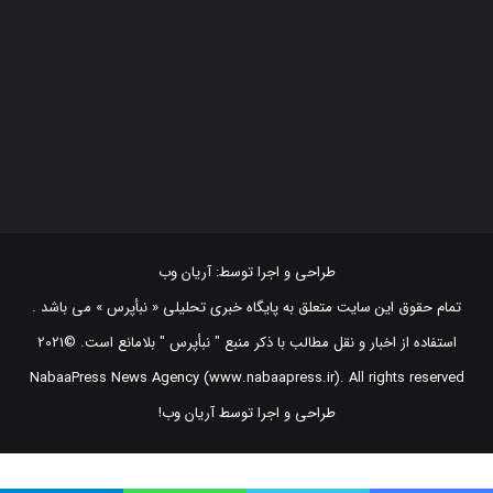
طراحی و اجرا توسط:
آریان وب
تمام حقوق این سایت متعلق به پایگاه خبری تحلیلی « نبأپرس » می باشد .
استفاده از اخبار و نقل مطالب با ذکر منبع "‌ نبأپرس " بلامانع است. ©2021
NabaaPress News Agency (www.nabaapress.ir). All rights reserved
طراحی و اجرا توسط آریان وب!