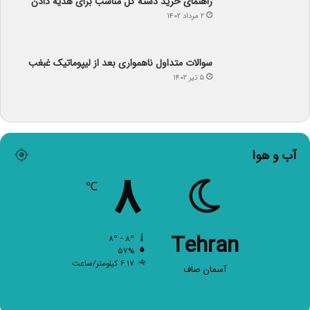
راهنمای خرید دسته گل مناسب برای هدیه دادن
۲ مرداد ۱۴۰۲
سوالات متداول ناهمواری بعد از لیپوماتیک غبغب
۵ تیر ۱۴۰۲
آب و هوا
۸
℃
Tehran
۸º - ۸º
۵۷%
۶.۱۷ کیلومتر/ساعت
آسمان صاف