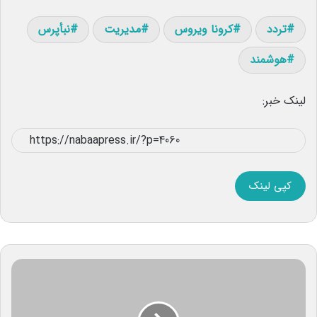
تردد
کرونا ویروس
مدیریت
نبأپرس
هوشمند
لینک خبر:
کپی لینک