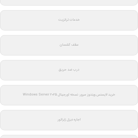
خدمات ترانزیت
سقف کشسان
درب ضد حریق
خرید لایسنس ویندوز سرور: نسخه اورجینال Windows Server 2025
اجاره دیزل ژنراتور