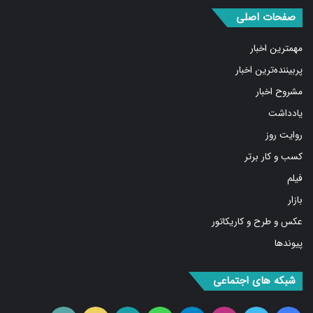
صفحات اصلی
مهمترین اخبار
پربیننده‌ترین اخبار
مشروح اخبار
یادداشت
روایت روز
کسب و کار برتر
فیلم
بازار
عکس و طرح و کاریکاتور
پیوندها
شبکه های اجتماعی
فیس
توییتر
اینستاگرام
تلگرام
واتس
آپارات
ایتا
RSS