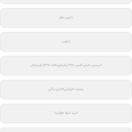
داروی بلغم
تراوین
لایسنس اصلی آفیس ۳۶۵ (مایکروسافت ۳۶۵) اورجینال
ریموت بلوتوثی فانتزی رنگی
خرید بلیط هواپیما