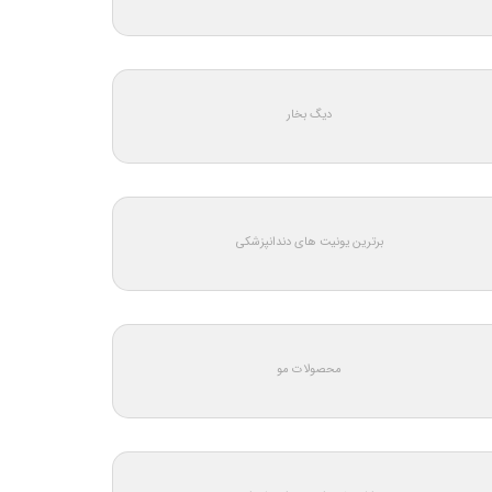
دیگ بخار
برترین یونیت های دندانپزشکی
محصولات مو