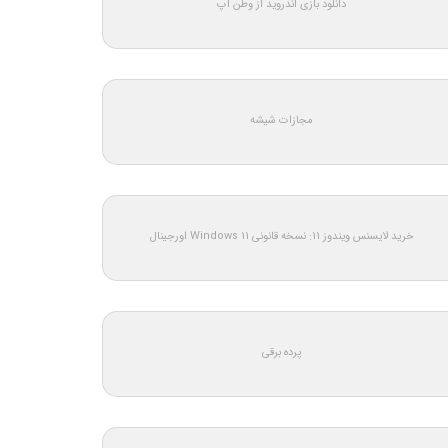
دانلود بازی اندروید از وطن اپ
مجازات شیشه
خرید لایسنس ویندوز 11: نسخه قانونی Windows 11 اورجینال
پرده برقی