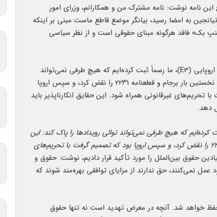
این نامه نوشت: نامه مشترک من و همکارانم، وزرای امور
انجین به امضا رسید، بیانگر موضع قاطع ماست مبنی بر اینکه
سنپ بک» فاقد هرگونه مبنای حقوقی است و از نظر سیاسی
عراقچی ادامه داد: با اعلام بی‌اعتباری اقدام سه کشور اروپایی (E3)، ما رسماً ثبت کرده‌ایم که هیچ طرفی نمی‌تواند
توالی رویدادها را پاک کند: این ایالات متحده بود که نخستین بار برجام و قطعنامه ۲۲۳۱ را نقض کرد، و سپس اروپا
ا تحریم‌های غیرقانونی همراه شود. این حقایق انکارناپذیر باید
 دهد.
بت کرده‌ایم که هیچ طرفی نمی‌تواند توالی رویدادها را پاک کند: این
ایالات متحده بود که نخستین بار برجام و قطعنامه ۲۲۳۱ را نقض کرد، و سپس اروپا بود که تصمیم گرفت با تحریم‌های
یادین حقوق بین‌الملل را مورد تأکید قرار دادیم، نوشت: حقوق و
عمل نمی‌کنند، حق ندارند از مزایای توافقی بهره‌مند شوند که
 حفظ خواهد شد. آنچه در معرض تهدید است نه تنها حقوق