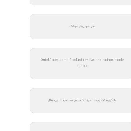
مبل شویی در کوهک
QuickRatey.com : Product reviews and ratings made
simple
مایکروسافت پرشیا: خرید لایسنس محصولات اورجینال