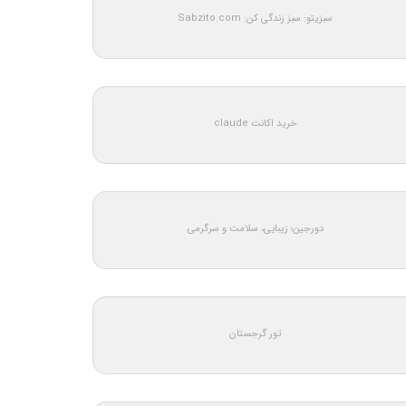
سبزیتو: سبز زندگی کن: Sabzito.com
خرید اکانت claude
دورجین؛ زیبایی، سلامت و سرگرمی
تور گرجستان