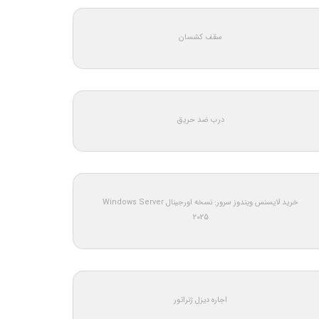
سقف کشسان
درب ضد حریق
خرید لایسنس ویندوز سرور: نسخه اورجینال Windows Server
2025
اجاره دیزل ژنراتور