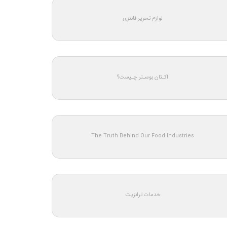
لوازم تحریر فانتزی
اکـتان بوسـتر چـیست؟
The Truth Behind Our Food Industries
خدمات ترانزیت