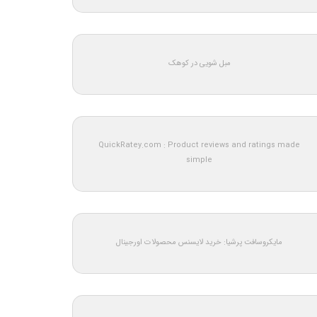
مبل شویی در کوهک
QuickRatey.com : Product reviews and ratings made
simple
مایکروسافت پرشیا: خرید لایسنس محصولات اورجینال