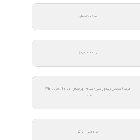
سقف کشسان
درب ضد حریق
خرید لایسنس ویندوز سرور: نسخه اورجینال Windows Server
2025
اجاره دیزل ژنراتور