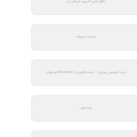
دانلود بازی اندروید از وطن اپ
مجازات شیشه
خرید لایسنس ویندوز 11: نسخه قانونی Windows 11 اورجینال
پرده برقی