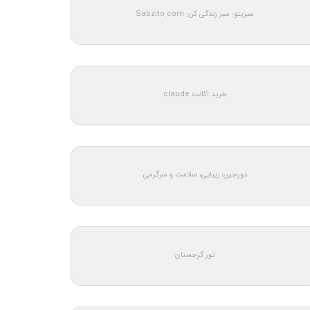
سبزیتو: سبز زندگی کن: Sabzito.com
خرید اکانت claude
دورجین؛ زیبایی، سلامت و سرگرمی
تور گرجستان