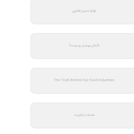
لوازم تحریر فانتزی
اکـتان بوسـتر چـیست؟
The Truth Behind Our Food Industries
خدمات ترانزیت