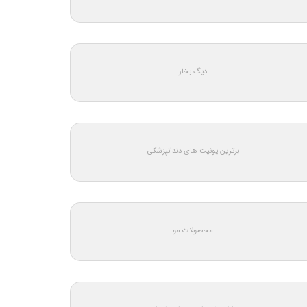
دیگ بخار
برترین یونیت های دندانپزشکی
محصولات مو