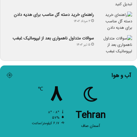
راهنمای خرید دسته گل مناسب برای هدیه دادن
۲ مرداد ۱۴۰۲
سوالات متداول ناهمواری بعد از لیپوماتیک غبغب
۵ تیر ۱۴۰۲
آب و هوا
۸
℃
Tehran
۸º - ۸º
۵۷%
۶.۱۷ کیلومتر/ساعت
آسمان صاف