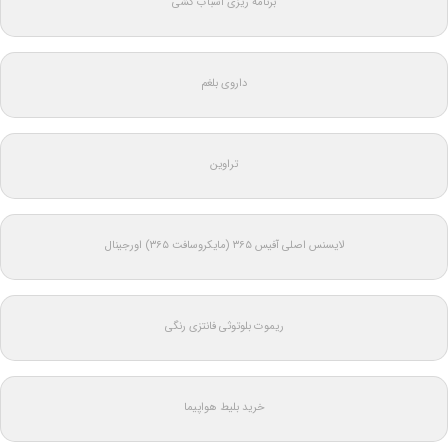
برنامه ریزی اسباب کشی
داروی بلغم
تراوین
لایسنس اصلی آفیس ۳۶۵ (مایکروسافت ۳۶۵) اورجینال
ریموت بلوتوثی فانتزی رنگی
خرید بلیط هواپیما