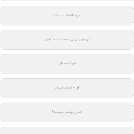
خرید اکانت claude
دورجین؛ زیبایی، سلامت و سرگرمی
تور گرجستان
لوازم تحریر فانتزی
اکـتان بوسـتر چـیست؟