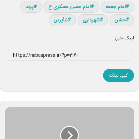
امام جمعه
امام حسن عسکری ع
پرند
جشن
شهرداری
نبأپرس
لینک خبر:
کپی لینک