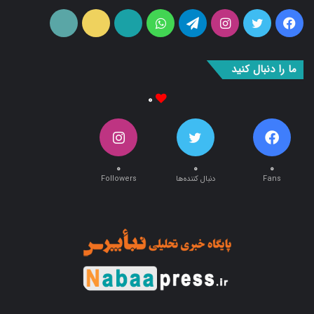
فیس
توییتر
اینستاگرام
تلگرام
واتس
آپارات
ایتا
RSS
بوک
آپ
ما را دنبال کنید
۰
۰
۰
۰
Fans
دنبال کننده‌ها
Followers