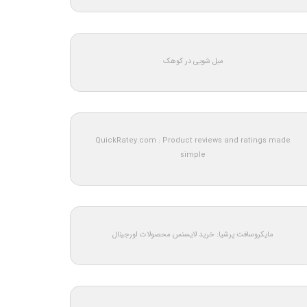
مبل شویی در کوهک
QuickRatey.com : Product reviews and ratings made
simple
مایکروسافت پرشیا: خرید لایسنس محصولات اورجینال