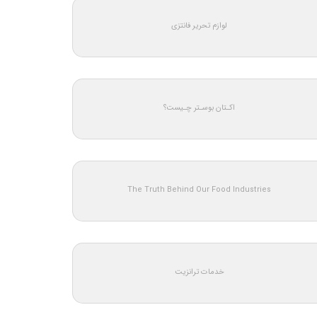
لوازم تحریر فانتزی
اکـتان بوسـتر چـیست؟
The Truth Behind Our Food Industries
خدمات ترانزیت