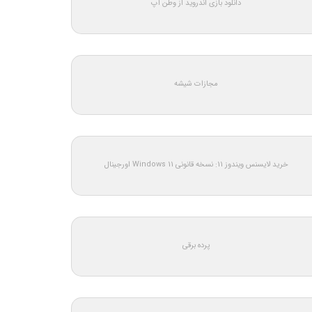
دانلود بازی اندروید از وطن اپ
مجازات شیشه
خرید لایسنس ویندوز 11: نسخه قانونی Windows 11 اورجینال
پرده برقی