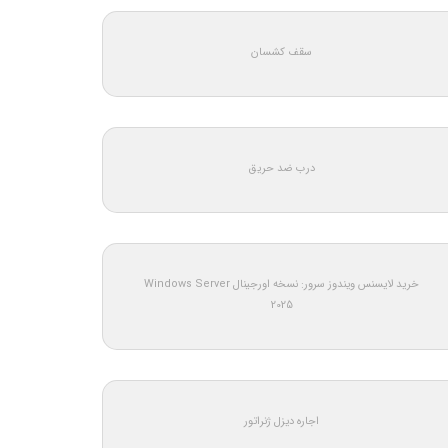
سقف کشسان
درب ضد حریق
خرید لایسنس ویندوز سرور: نسخه اورجینال Windows Server
2025
اجاره دیزل ژنراتور