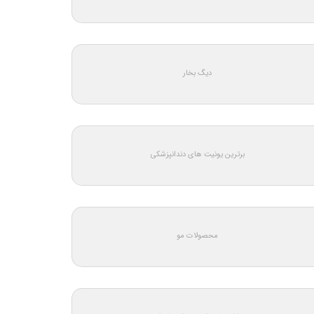
دیگ بخار
برترین یونیت های دندانپزشکی
محصولات مو