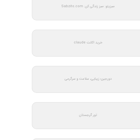
سبزیتو: سبز زندگی کن: Sabzito.com
خرید اکانت claude
دورجین؛ زیبایی، سلامت و سرگرمی
تور گرجستان