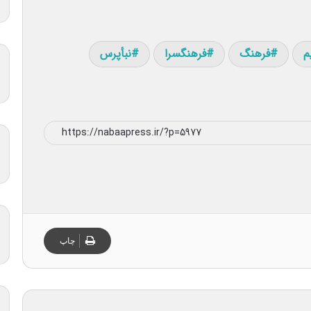
م
فرهنگ
فرهنگسرا
نبأپرس
چاپ