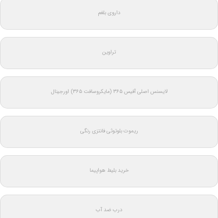
داروی بلغم
تراوین
لایسنس اصلی آفیس ۳۶۵ (مایکروسافت ۳۶۵) اورجینال
ریموت بلوتوثی فانتزی رنگی
خرید بلیط هواپیما
درب ضد آب