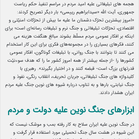
هجمه های تبلیغاتی علیه امید مردم در مراسم تنفیذ حکم ریاست
جمهوری، آیت الله «سیدابراهیم رییسی» بار دیگر تصریح کردند:
«امروز بیشترین تحرّک دشمنان ما علیه ما بیش از تحرّکات امنیّتی و
اقتصادی، تحرّکات تبلیغاتی و جنگ نرم و تبلیغات رسانه‌ای است؛ برای
اینکه بر افکار عمومی مردم مسلّط بشوند مبالغ هنگفت هزینه می
کنند، فکرهای بسیاری را در مجموعه‌های فکری برای این کار استخدام
می کنند تا بتوانند با جنگ روانی، با تبلیغات گوناگون، افکار عمومی
کشورها را -از جمله بیشتر از همه امروز کشور ما را که هدف سوء‌نیّت
قدرتهای بزرگ است- قبضه کنند و در اختیار بگیرند». رهبری با
کلیدواژه های جنگ تبلیغاتی، جریان تحریف، انقلاب رنگی، نفوذ و
جنگ نیابتی، بارها و به تناوب درباره شیوه های نوین جنگ علیه مردم
ایران هشدار دادند.
ابزارهای جنگ نوین علیه دولت و مردم
در جنگ نوین علیه ایران سلاح به کار رفته بمب و موشک نیست که
این شیوه در هشت سال جنگ تحمیلی مورد استفاده قرار گرفت و