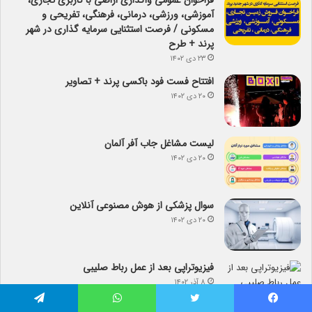
فراخوان عمومی واگذاری اراضی با کاربری تجاری،
آموزشی، ورزشی، درمانی، فرهنگی، تفریحی و
مسکونی / فرصت استثنایی سرمایه گذاری در شهر
پرند + طرح
۲۳ دی ۱۴۰۲
افتتاح فست فود باکسی پرند + تصاویر
۲۰ دی ۱۴۰۲
لیست مشاغل جاب آفر آلمان
۲۰ دی ۱۴۰۲
سوال پزشکی از هوش مصنوعی آنلاین
۲۰ دی ۱۴۰۲
فیزیوتراپی بعد از عمل رباط صلیبی
۸ آذر ۱۴۰۲
آیا می­دانید کدام نهالستان رکورد دار تولید نهال­ در
فیس بوک
توییتر
واتس آپ
تلگرام