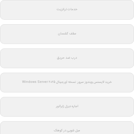
خدمات ترانزیت
سقف کشسان
درب ضد حریق
خرید لایسنس ویندوز سرور: نسخه اورجینال Windows Server 2025
اجاره دیزل ژنراتور
مبل شویی در کوهک