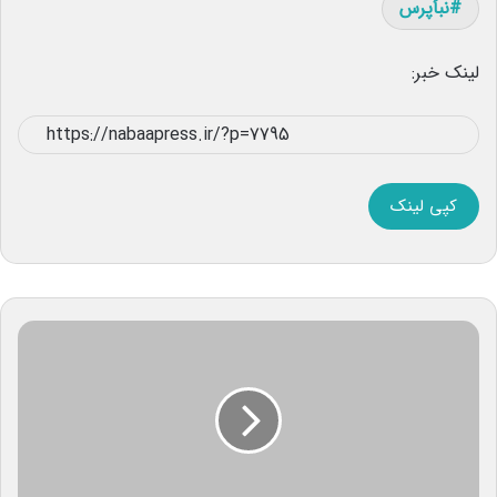
نبأپرس
لینک خبر:
کپی لینک