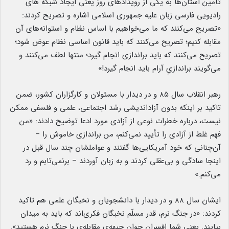
تأمین استان‌ها به یکی از رویدادهای روز یعنی ایجاد شبکه های
رادیویی فارسی زبان علیه جمهوری اسلامی اشاره و تصریح کردند:
«تصریح می‌کنند که ما می‌خواهیم با اساس نظام و استوانه‌های آن
مقابله کنیم؛ تصریح می‌کنند که باید قانون اساسی نظام عوض شود؛
تصریح می‌کنند که باید براندازی انجام گیرد؛ منتها لطف می‌کنند و
می‌گویند براندازیِ آرام باید انجام گیرد!»
رهبر انقلاب سال ۸۵ و در دیدار با مسئولان و کارگزاران کشور، ضمن
تاکید بر اینکه بدون آزاداندیشی رشد اجتماعی، علمی و فلسفی ممکن
نیست، درباره خطرات نوعی از آزادی مورد ادعا توضیح دادند: «من
فهم غلط از آزادی را تأیید نمی‌کنم، من براندازی خاموش را –
آن‌چنانی که خود آمریکایی‌ها گفتند و عواملشان چند سال قبل در
اینجا سادگی و بی‌عقلی کردند و به زبان آوردند – برنمی‌تابم و رد
می‌کنم.»
ایشان سال ۸۸ و در دیدار با دانشجویان و نخبگان علمی هم تاکید
کردند: «در جنگ نرم، قدر مسلّم نخبگان فکری‌اند که باید به میدان
بیایند. یعنی شما افسران جوانِ جبهه‌ی مقابله‌ی با جنگ نرم هستید».