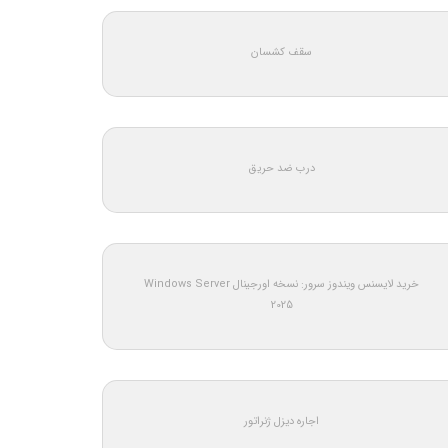
سقف کشسان
درب ضد حریق
خرید لایسنس ویندوز سرور: نسخه اورجینال Windows Server
2025
اجاره دیزل ژنراتور