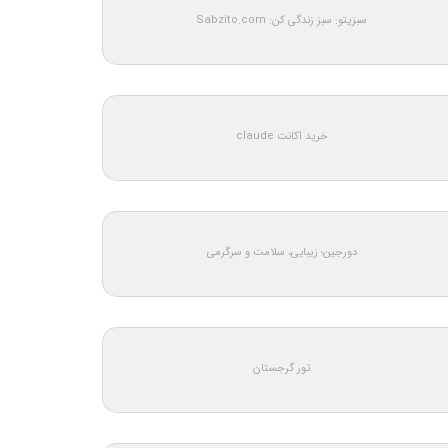
سبزیتو: سبز زندگی کن: Sabzito.com
خرید اکانت claude
دورجین؛ زیبایی، سلامت و سرگرمی
تور گرجستان