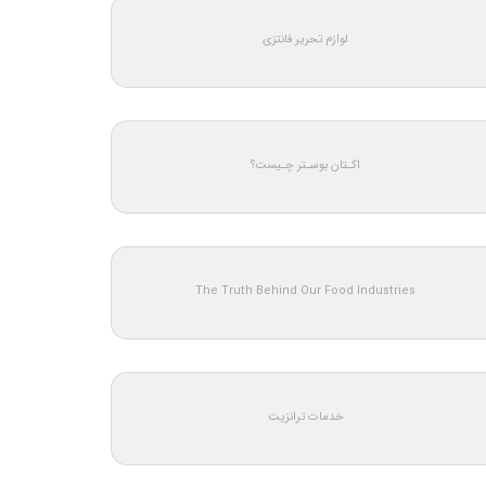
لوازم تحریر فانتزی
اکـتان بوسـتر چـیست؟
The Truth Behind Our Food Industries
خدمات ترانزیت