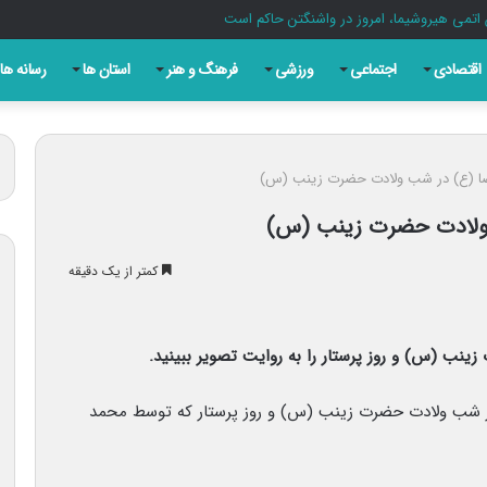
 اتمی هیروشیما، امروز در واشنگتن حاکم است
اقتصادی
اجتماعی
ورزشی
فرهنگ و هنر
استان ها
رسانه ها
ضا (ع) در شب ولادت حضرت زینب (س)
 ولادت حضرت زینب (س)
کمتر از یک دقیقه
نب (س) و روز پرستار را به روایت تصویر ببینید.
در شب ولادت حضرت زینب (س) و روز پرستار که توسط محمد