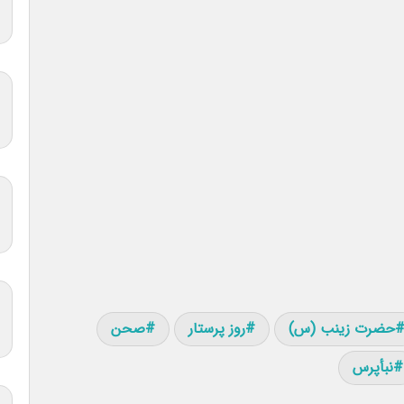
حضرت زینب (س)
روز پرستار
صحن
نبأپرس