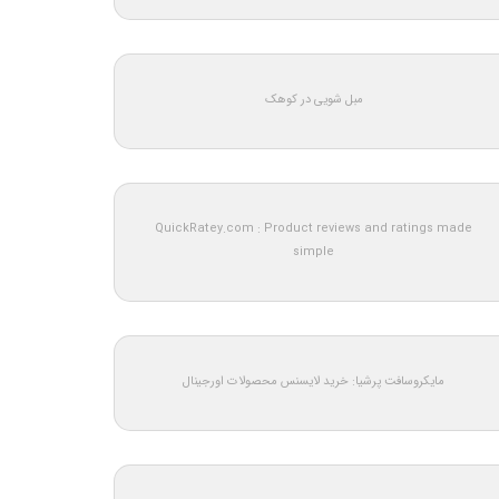
مبل شویی در کوهک
QuickRatey.com : Product reviews and ratings made
simple
مایکروسافت پرشیا: خرید لایسنس محصولات اورجینال