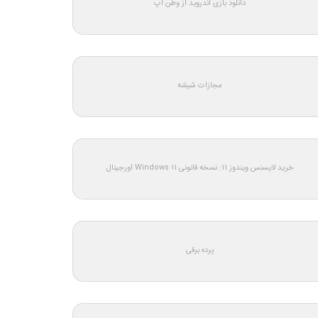
دانلود بازی اندروید از وطن اپ
مجازات شیشه
خرید لایسنس ویندوز 11: نسخه قانونی Windows 11 اورجینال
پرده برقی