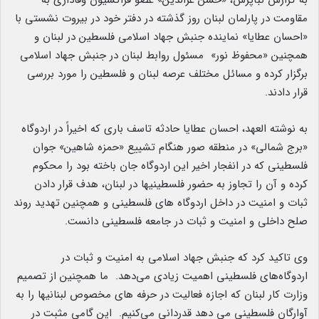
به گزارش نبأپرس، «حسن عزالدین» عضو فراکسیون وفاداری به
مقاومت در پارلمان لبنان روز گذشته در دفتر خود در بیروت نشستی با
«احسان عطایا» نماینده جنبش جهاد اسلامی فلسطین در لبنان و
همچنین «محفوظ نور» مسئول روابط لبنان در جنبش جهاد اسلامی
برگزار کرده و مسائل مختلف عرصه لبنان و فلسطین را مورد بررسی
قرار دادند.
به نوشته العهد، احسان عطایا حادثه تاسف باری که اخیراً در اردوگاه
«برج شمالی» در منطقه صور هنگام تشییع «حمزه شاهین» جوان
فلسطینی که در انفجار اخیر این اردوگاه جان باخته بود را محکوم
کرده و آن را تجاوز به حضور فلسطینیها در لبنان، هدف قرار دادن
ثبات و امنیت در داخل اردوگاه های فلسطینی و همچنین تهدید روند
صلح داخلی و امنیت و ثبات در جامعه فلسطینی دانست.
وی تاکید کرد که جنبش جهاد اسلامی به امنیت و ثبات در
اردوگاه‌های فلسطینی اهمیت زیادی می‌دهد. ما همچنین از تصمیم
وزارت کار لبنان که اجازه فعالیت در حرفه های مخصوص لبنانیها را به
آوارگان فلسطینی می دهد قدردانی می‌کنیم. این گامی مثبت در