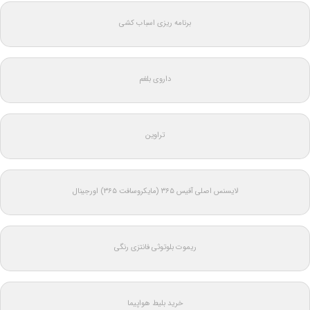
برنامه ریزی اسباب کشی
داروی بلغم
تراوین
لایسنس اصلی آفیس ۳۶۵ (مایکروسافت ۳۶۵) اورجینال
ریموت بلوتوثی فانتزی رنگی
خرید بلیط هواپیما