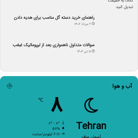
راهنمای خرید دسته گل مناسب برای هدیه دادن
۲ مرداد ۱۴۰۲
سوالات متداول ناهمواری بعد از لیپوماتیک غبغب
۵ تیر ۱۴۰۲
آب و هوا
۸
℃
Tehran
۸º - ۸º
۵۷%
۶.۱۷ کیلومتر/ساعت
آسمان صاف