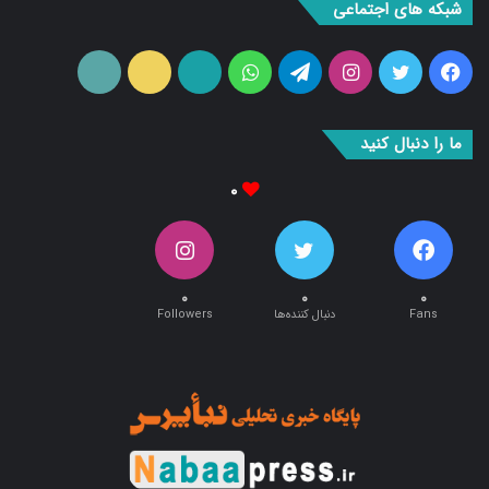
فیس
توییتر
اینستاگرام
تلگرام
واتس
آپارات
ایتا
RSS
بوک
آپ
ما را دنبال کنید
۰
۰
۰
۰
Fans
دنبال کننده‌ها
Followers