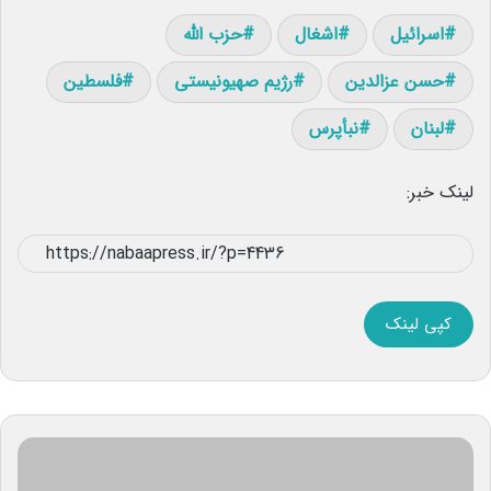
اسرائیل
اشغال
حزب الله
حسن عزالدین
رژیم صهیونیستی
فلسطین
لبنان
نبأپرس
لینک خبر:
کپی لینک