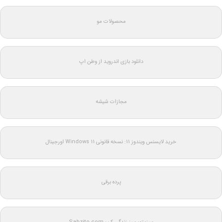
محصولات مو
دانلود بازی اندروید از وطن اپ
مجازات شیشه
خرید لایسنس ویندوز 11: نسخه قانونی Windows 11 اورجینال
پرده برقی