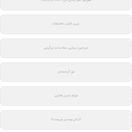
سبزیتو: سبز زندگی کن: Sabzito.com
خرید اکانت claude
دورجین؛ زیبایی، سلامت و سرگرمی
تور گرجستان
لوازم تحریر فانتزی
اکـتان بوسـتر چـیست؟