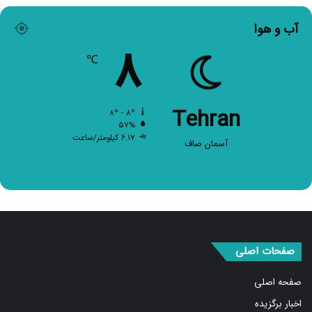
آب و هوا
۸
℃
Tehran
۸º - ۸º
۵۷%
۶.۱۷ کیلومتر/ساعت
آسمان صاف
صفحات اصلی
صفحه اصلی
اخبار برگزیده