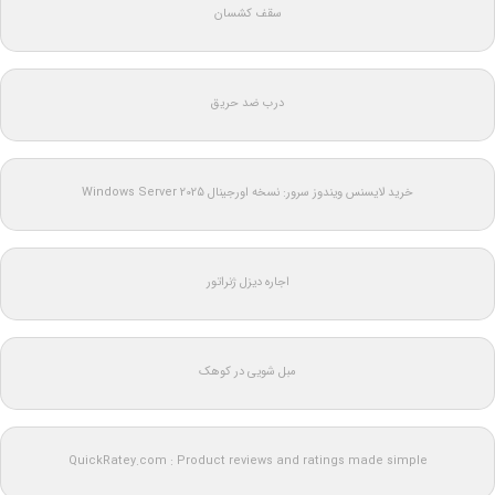
سقف کشسان
درب ضد حریق
خرید لایسنس ویندوز سرور: نسخه اورجینال Windows Server 2025
اجاره دیزل ژنراتور
مبل شویی در کوهک
QuickRatey.com : Product reviews and ratings made simple