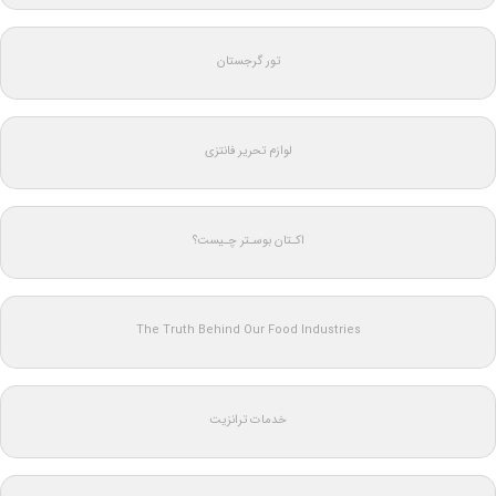
تور گرجستان
لوازم تحریر فانتزی
اکـتان بوسـتر چـیست؟
The Truth Behind Our Food Industries
خدمات ترانزیت