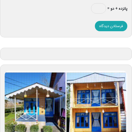
پانزده + دو =