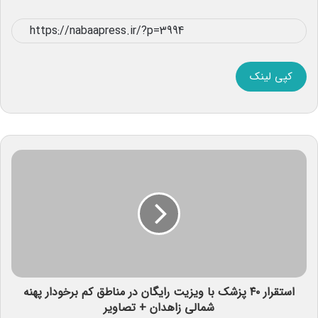
کپی لینک
استقرار ۴۰ پزشک با ویزیت رایگان در مناطق کم برخودار پهنه
شمالی زاهدان + تصاویر