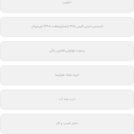
تراوین
لایسنس اصلی آفیس ۳۶۵ (مایکروسافت ۳۶۵) اورجینال
ریموت بلوتوثی فانتزی رنگی
خرید بلیط هواپیما
درب ضد آب
اخبار کسب و کار