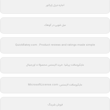
اجاره دیزل ژنراتور
مبل شویی در کوهک
QuickRatey.com : Product reviews and ratings made simple
مایکروسافت پرشیا: خرید لایسنس محصولات اورجینال
مایکروسافت لایسنس: MicrosoftLicense.com
فروش بلبرینگ