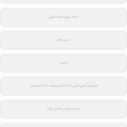
برنامه ریزی اسباب کشی
داروی بلغم
تراوین
لایسنس اصلی آفیس ۳۶۵ (مایکروسافت ۳۶۵) اورجینال
ریموت بلوتوثی فانتزی رنگی