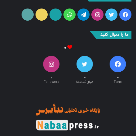
فیس
توییتر
اینستاگرام
تلگرام
واتس
آپارات
ایتا
RSS
بوک
آپ
ما را دنبال کنید
۰
۰
۰
۰
Fans
دنبال کننده‌ها
Followers