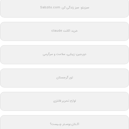
سبزیتو: سبز زندگی کن: Sabzito.com
خرید اکانت claude
دورجین؛ زیبایی، سلامت و سرگرمی
تور گرجستان
لوازم تحریر فانتزی
اکـتان بوسـتر چـیست؟