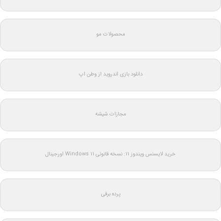
محصولات مو
دانلود بازی اندروید از وطن اپ
مجازات شیشه
خرید لایسنس ویندوز 11: نسخه قانونی Windows 11 اورجینال
پرده برقی