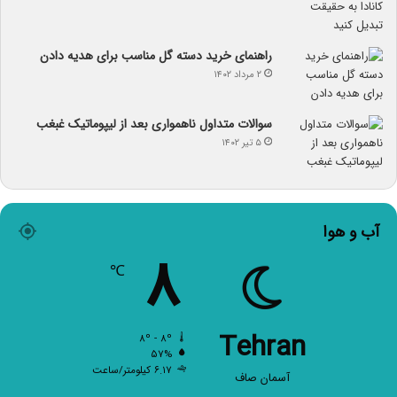
راهنمای خرید دسته گل مناسب برای هدیه دادن
۲ مرداد ۱۴۰۲
سوالات متداول ناهمواری بعد از لیپوماتیک غبغب
۵ تیر ۱۴۰۲
آب و هوا
۸
℃
Tehran
۸º - ۸º
۵۷%
۶.۱۷ کیلومتر/ساعت
آسمان صاف