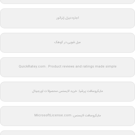
اجاره دیزل ژنراتور
مبل شویی در کوهک
QuickRatey.com : Product reviews and ratings made simple
مایکروسافت پرشیا: خرید لایسنس محصولات اورجینال
مایکروسافت لایسنس: MicrosoftLicense.com