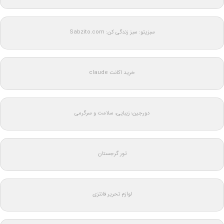
سبزیتو: سبز زندگی کن: Sabzito.com
خرید اکانت claude
دورجین؛ زیبایی، سلامت و سرگرمی
تور گرجستان
لوازم تحریر فانتزی