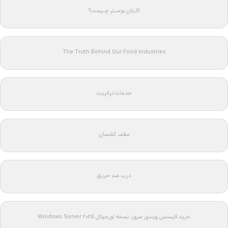
اکـتان بوسـتر چـیست؟
The Truth Behind Our Food Industries
خدمات ترانزیت
سقف کشسان
درب ضد حریق
خرید لایسنس ویندوز سرور: نسخه اورجینال Windows Server 2025