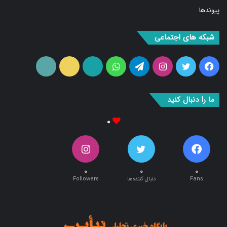
شبکه های اجتماعی
فیس
توییتر
اینستاگرام
تلگرام
واتس
آپارات
ایتا
RSS
بوک
آپ
ما را دنبال کنید
۰
۰
۰
۰
Fans
دنبال کننده‌ها
Followers