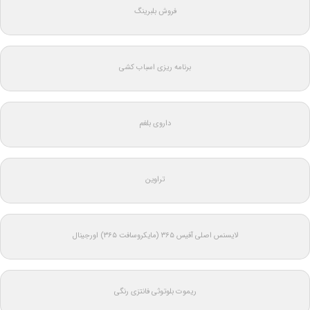
فروش بلبرینگ
برنامه ریزی اسباب کشی
داروی بلغم
تراوین
لایسنس اصلی آفیس ۳۶۵ (مایکروسافت ۳۶۵) اورجینال
ریموت بلوتوثی فانتزی رنگی