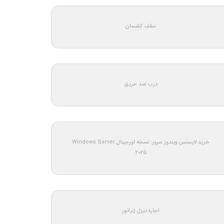
سقف کشسان
درب ضد حریق
خرید لایسنس ویندوز سرور: نسخه اورجینال Windows Server
2025
اجاره دیزل ژنراتور