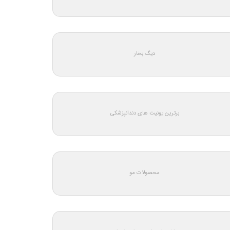
دیگ بخار
برترین یونیت های دندانپزشکی
محصولات مو