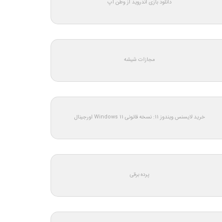
دانلود بازی اندروید از وطن اپ
مجازات شیشه
خرید لایسنس ویندوز 11: نسخه قانونی Windows 11 اورجینال
پرده برقی