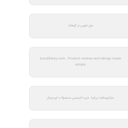
مبل شویی در کوهک
QuickRatey.com : Product reviews and ratings made
simple
مایکروسافت پرشیا: خرید لایسنس محصولات اورجینال