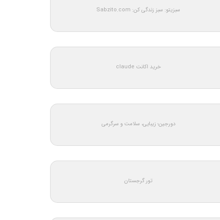
سبزیتو: سبز زندگی کن: Sabzito.com
خرید اکانت claude
دورجین؛ زیبایی، سلامت و سرگرمی
تور گرجستان