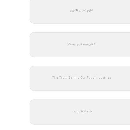
لوازم تحریر فانتزی
اکـتان بوسـتر چـیست؟
The Truth Behind Our Food Industries
خدمات ترانزیت