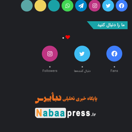
فیس
توییتر
اینستاگرام
تلگرام
واتس
آپارات
ایتا
RSS
بوک
آپ
ما را دنبال کنید
۰
۰
۰
۰
Fans
دنبال کننده‌ها
Followers