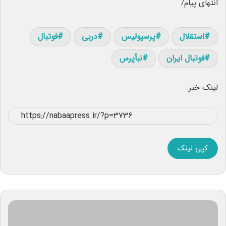
انتهای پیام/
استقلال
پرسپولیس
دربی
فوتبال
فوتبال ایران
نبأپرس
لینک خبر:
کپی لینک