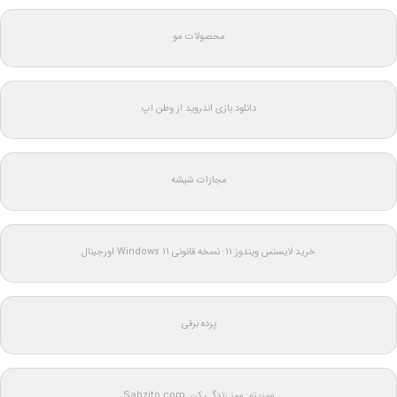
محصولات مو
دانلود بازی اندروید از وطن اپ
مجازات شیشه
خرید لایسنس ویندوز 11: نسخه قانونی Windows 11 اورجینال
پرده برقی
سبزیتو: سبز زندگی کن: Sabzito.com