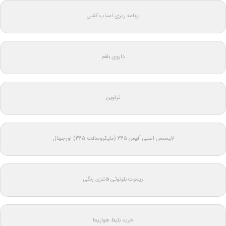
برنامه ریزی اسباب کشی
داروی بلغم
تراوین
لایسنس اصلی آفیس ۳۶۵ (مایکروسافت ۳۶۵) اورجینال
ریموت بلوتوثی فانتزی رنگی
خرید بلیط هواپیما