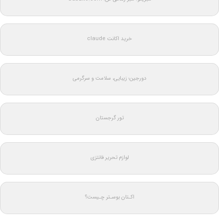
خرید اکانت claude
دورجین؛ زیبایی، سلامت و سرگرمی
تور گرجستان
لوازم تحریر فانتزی
اکـتان بوسـتر چـیست؟