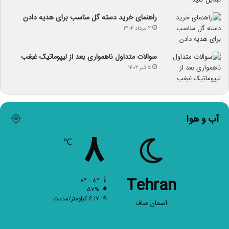
راهنمای خرید دسته گل مناسب برای هدیه دادن
۲ مرداد ۱۴۰۲
سوالات متداول ناهمواری بعد از لیپوماتیک غبغب
۵ تیر ۱۴۰۲
آب و هوا
۸
℃
Tehran
۸º - ۸º
۵۷%
۶.۱۷ کیلومتر/ساعت
آسمان صاف