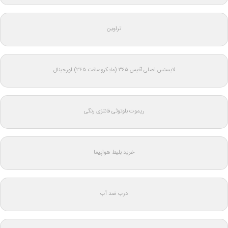
تراوین
لایسنس اصلی آفیس ۳۶۵ (مایکروسافت ۳۶۵) اورجینال
ریموت بلوتوثی فانتزی رنگی
خرید بلیط هواپیما
درب ضد آب