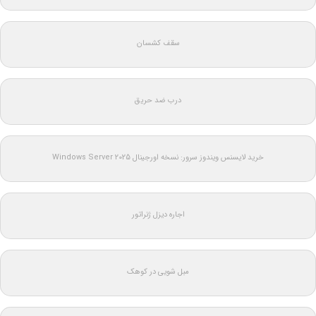
سقف کشسان
درب ضد حریق
خرید لایسنس ویندوز سرور: نسخه اورجینال Windows Server 2025
اجاره دیزل ژنراتور
مبل شویی در کوهک