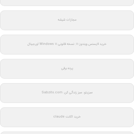
مجازات شیشه
خرید لایسنس ویندوز 11: نسخه قانونی Windows 11 اورجینال
پرده برقی
سبزیتو: سبز زندگی کن: Sabzito.com
خرید اکانت claude