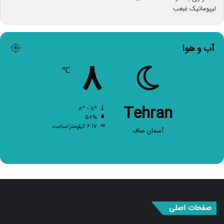
آب و هوا
۸
℃
Tehran
۸º - ۸º
۵۷%
۶.۱۷ کیلومتر/ساعت
آسمان صاف
صفحات اصلی