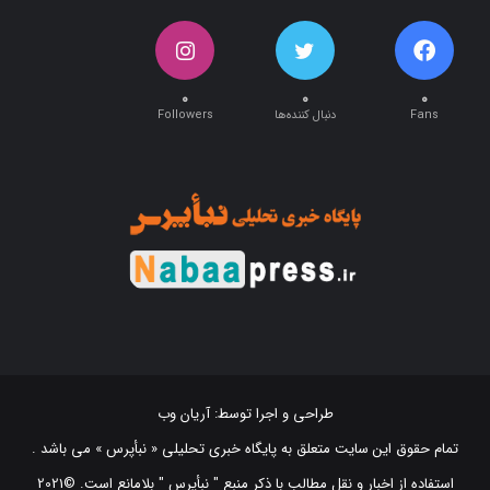
۰
۰
۰
Fans
دنبال کننده‌ها
Followers
طراحی و اجرا توسط:
آریان وب
تمام حقوق این سایت متعلق به پایگاه خبری تحلیلی « نبأپرس » می باشد .
استفاده از اخبار و نقل مطالب با ذکر منبع "‌ نبأپرس " بلامانع است. ©2021