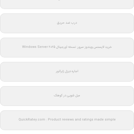
درب ضد حریق
خرید لایسنس ویندوز سرور: نسخه اورجینال Windows Server 2025
اجاره دیزل ژنراتور
مبل شویی در کوهک
QuickRatey.com : Product reviews and ratings made simple