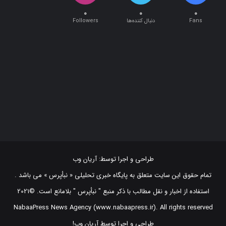
۰
۰
۰
Fans
دنبال کننده‌ها
Followers
طراحی و اجرا توسط:
آریان وب
تمام حقوق این سایت متعلق به پایگاه خبری تحلیلی « نبأپرس » می باشد .
استفاده از اخبار و نقل مطالب با ذکر منبع "‌ نبأپرس " بلامانع است. ©2021
NabaaPress News Agency (www.nabaapress.ir). All rights reserved
طراحی و اجرا توسط آریان وب!