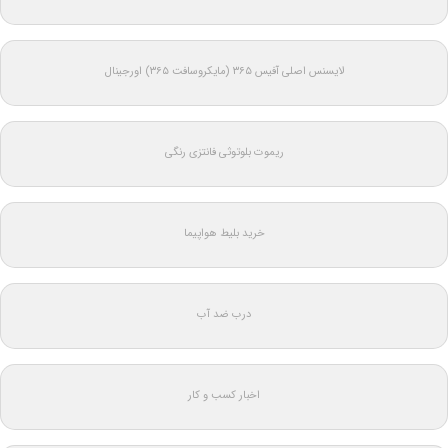
لایسنس اصلی آفیس ۳۶۵ (مایکروسافت ۳۶۵) اورجینال
ریموت بلوتوثی فانتزی رنگی
خرید بلیط هواپیما
درب ضد آب
اخبار کسب و کار