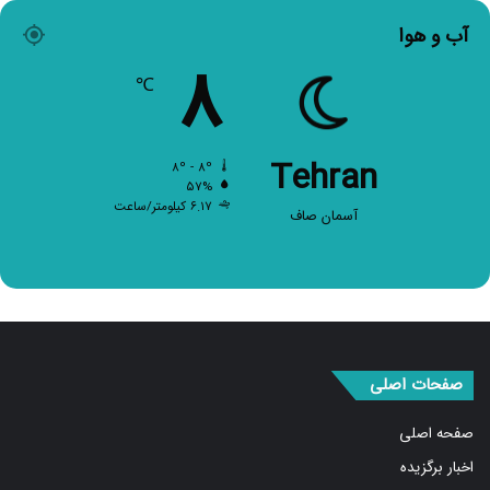
آب و هوا
۸
℃
Tehran
۸º - ۸º
۵۷%
۶.۱۷ کیلومتر/ساعت
آسمان صاف
صفحات اصلی
صفحه اصلی
اخبار برگزیده
سیاسی