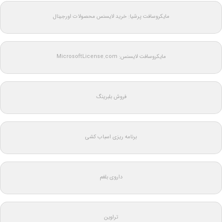
مایکروسافت پرشیا: خرید لایسنس محصولات اورجینال
مایکروسافت لایسنس: MicrosoftLicense.com
فروش بلبرینگ
برنامه ریزی اسباب کشی
داروی بلغم
تراوین