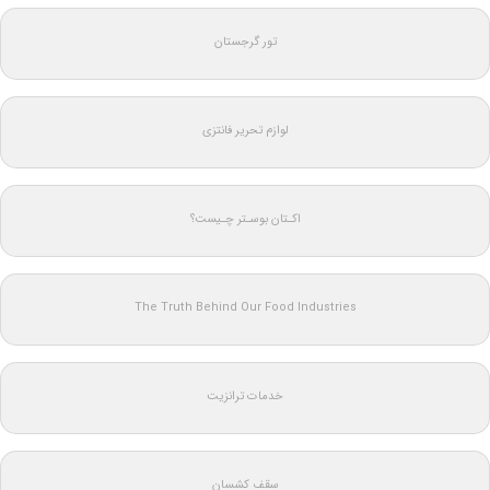
تور گرجستان
لوازم تحریر فانتزی
اکـتان بوسـتر چـیست؟
The Truth Behind Our Food Industries
خدمات ترانزیت
سقف کشسان