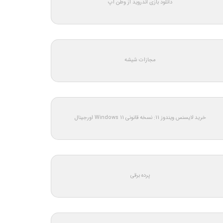
دانلود بازی اندروید از وطن اپ
مجازات شیشه
خرید لایسنس ویندوز 11: نسخه قانونی Windows 11 اورجینال
پرده برقی