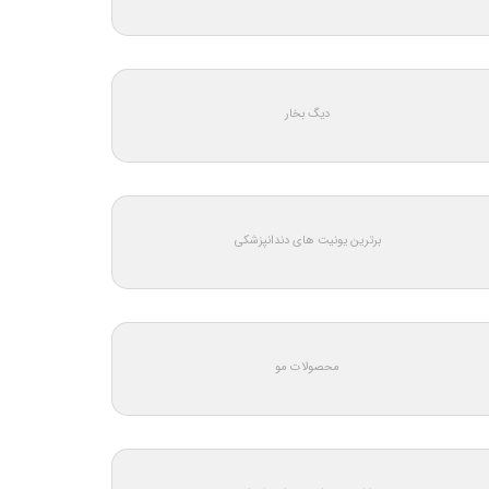
دیگ بخار
برترین یونیت های دندانپزشکی
محصولات مو