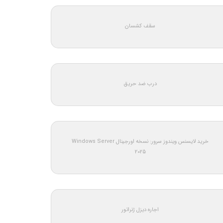
سقف کشسان
درب ضد حریق
خرید لایسنس ویندوز سرور: نسخه اورجینال Windows Server
2025
اجاره دیزل ژنراتور