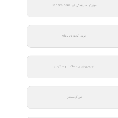
سبزیتو: سبز زندگی کن: Sabzito.com
خرید اکانت claude
دورجین؛ زیبایی، سلامت و سرگرمی
تور گرجستان