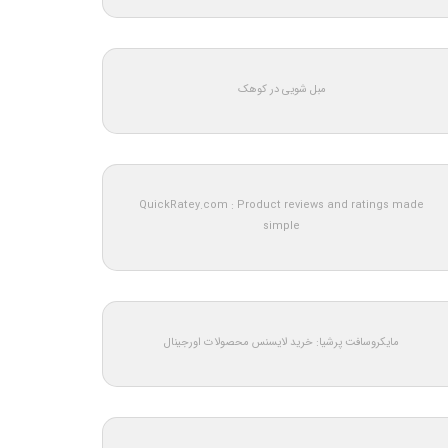
مبل شویی در کوهک
QuickRatey.com : Product reviews and ratings made
simple
مایکروسافت پرشیا: خرید لایسنس محصولات اورجینال