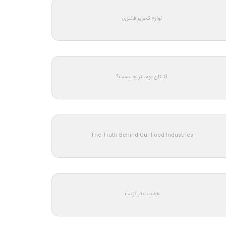
لوازم تحریر فانتزی
اکـتان بوسـتر چـیست؟
The Truth Behind Our Food Industries
خدمات ترانزیت