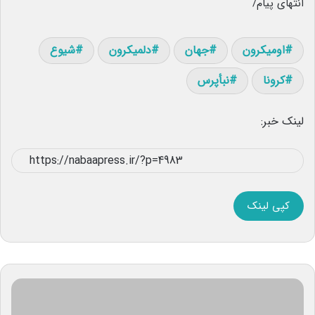
انتهای پیام/
اومیکرون
جهان
دلمیکرون
شیوع
کرونا
نبأپرس
لینک خبر:
کپی لینک