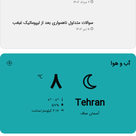
۲ مرداد ۱۴۰۲
سوالات متداول ناهمواری بعد از لیپوماتیک غبغب
۵ تیر ۱۴۰۲
آب و هوا
۸
℃
Tehran
۸º - ۸º
۵۷%
۶.۱۷ کیلومتر/ساعت
آسمان صاف