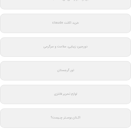
خرید اکانت claude
دورجین؛ زیبایی، سلامت و سرگرمی
تور گرجستان
لوازم تحریر فانتزی
اکـتان بوسـتر چـیست؟