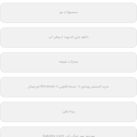
محصولات مو
دانلود بازی اندروید از وطن اپ
مجازات شیشه
خرید لایسنس ویندوز 11: نسخه قانونی Windows 11 اورجینال
پرده برقی
سبزیتو: سبز زندگی کن: Sabzito.com