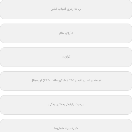
برنامه ریزی اسباب کشی
داروی بلغم
تراوین
لایسنس اصلی آفیس ۳۶۵ (مایکروسافت ۳۶۵) اورجینال
ریموت بلوتوثی فانتزی رنگی
خرید بلیط هواپیما