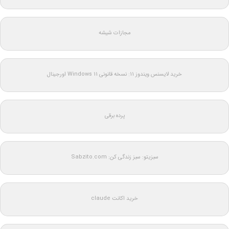
مجازات شیشه
خرید لایسنس ویندوز 11: نسخه قانونی Windows 11 اورجینال
پرده برقی
سبزیتو: سبز زندگی کن: Sabzito.com
خرید اکانت claude