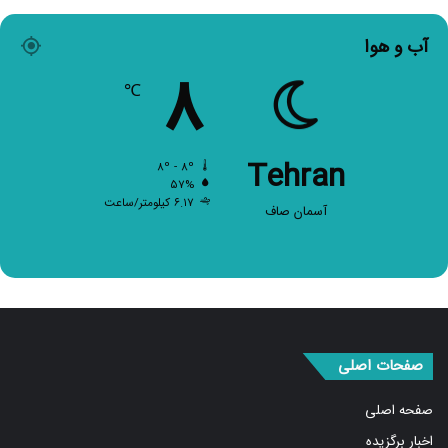
آب و هوا
۸
℃
Tehran
۸º - ۸º
۵۷%
۶.۱۷ کیلومتر/ساعت
آسمان صاف
صفحات اصلی
صفحه اصلی
اخبار برگزیده