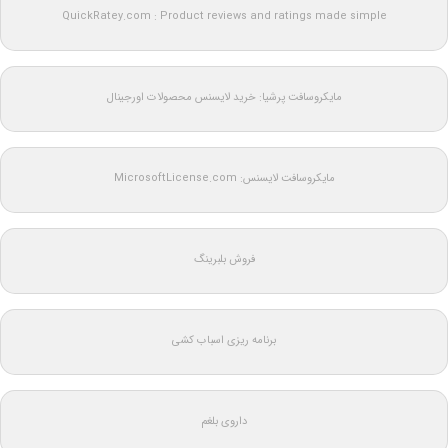
QuickRatey.com : Product reviews and ratings made simple
مایکروسافت پرشیا: خرید لایسنس محصولات اورجینال
مایکروسافت لایسنس: MicrosoftLicense.com
فروش بلبرینگ
برنامه ریزی اسباب کشی
داروی بلغم