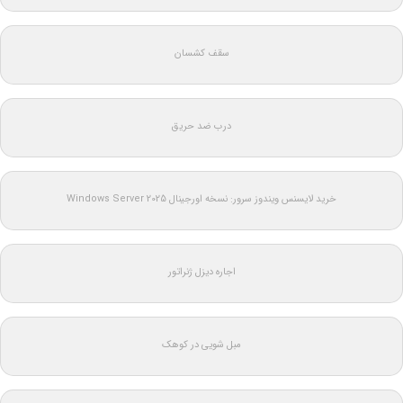
سقف کشسان
درب ضد حریق
خرید لایسنس ویندوز سرور: نسخه اورجینال Windows Server 2025
اجاره دیزل ژنراتور
مبل شویی در کوهک