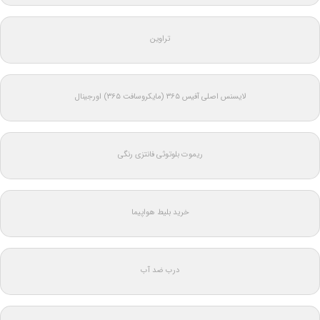
تراوین
لایسنس اصلی آفیس ۳۶۵ (مایکروسافت ۳۶۵) اورجینال
ریموت بلوتوثی فانتزی رنگی
خرید بلیط هواپیما
درب ضد آب